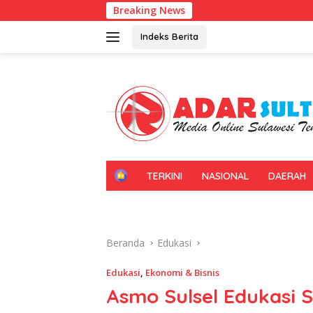
Langsung
Breaking News
Kadin Sultra
ke
konten
Indeks Berita
H
TERKINI
NASIONAL
DAERAH
O
M
E
Beranda
Edukasi
Edukasi
,
Ekonomi & Bisnis
Asmo Sulsel Edukasi 