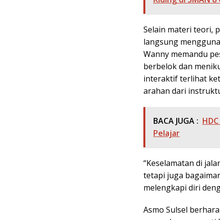
Selain materi teori,
langsung menggunak
Wanny memandu pese
berbelok dan menik
interaktif terlihat
arahan dari instrukt
BACA JUGA :
HDC 
Pelajar
“Keselamatan di jal
tetapi juga bagaima
melengkapi diri den
Asmo Sulsel berhara