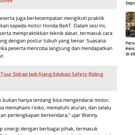
Sep
 peserta juga berkesempatan mengikuti praktik
an sepeda motor Honda BeAT. Dalam sesi ini,
rta mempraktikkan teknik dasar, termasuk cara
ung dengan postur tubuh yang benar. Suasana
Per
 ketika peserta mencoba langsung dan mendapatkan
Kend
di 6
ur.
Wor
Tour Sidrap Jadi Ajang Edukasi Safety Riding
an bukan hanya tentang bisa mengendarai motor,
na memahami risiko, mematuhi aturan, dan selalu
gan perlengkapan berkendara,” ujar Wanny.
p sinergi dengan berbagai pihak, termasuk