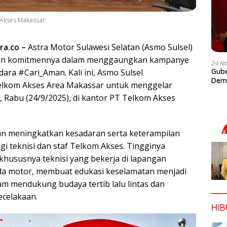
 Akses Makassar.
ra.co –
Astra Motor Sulawesi Selatan (Asmo Sulsel)
an komitmennya dalam menggaungkan kampanye
24 N
ara #Cari_Aman. Kali ini, Asmo Sulsel
Gube
Dem
lkom Akses Area Makassar untuk menggelar
g, Rabu (24/9/2025), di kantor PT Telkom Akses
uan meningkatkan kesadaran serta keterampilan
i teknisi dan staf Telkom Akses. Tingginya
 khususnya teknisi yang bekerja di lapangan
 motor, membuat edukasi keselamatan menjadi
am mendukung budaya tertib lalu lintas dan
ecelakaan.
HI