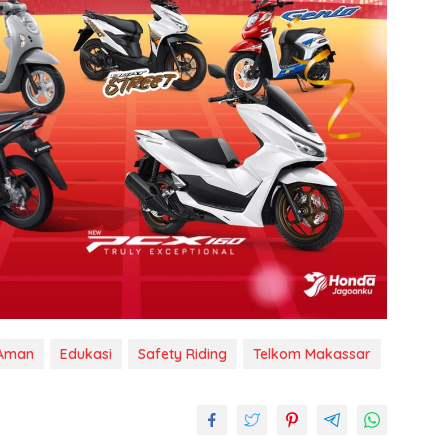
_Aman
Edukasi
Safety Riding
Telkom Makassar