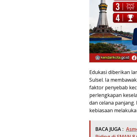
Edukasi diberikan la
Sulsel. Ia membawak
faktor penyebab ke
perlengkapan kesela
dan celana panjang
kebiasaan melakukan
BACA JUGA :
Asmo
Riding di SMAN 8