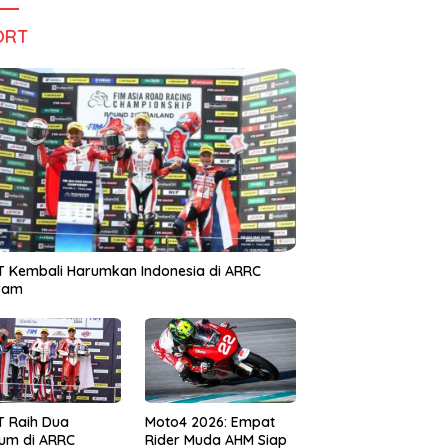
ORT
 Kembali Harumkan Indonesia di ARRC
iram
T Raih Dua
Moto4 2026: Empat
um di ARRC
Rider Muda AHM Siap