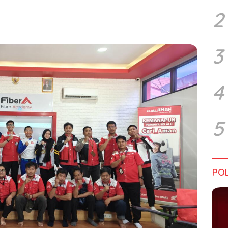
2
3
4
5
POL