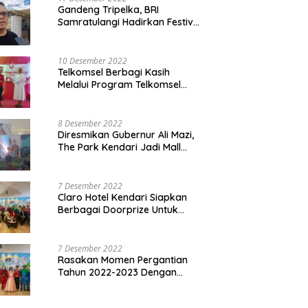
Gandeng Tripelka, BRI
Samratulangi Hadirkan Festival
Kuliner UMKM di HUT ke 127
10 Desember 2022
Telkomsel Berbagi Kasih
Melalui Program Telkomsel
Siaga 2022
8 Desember 2022
Diresmikan Gubernur Ali Mazi,
The Park Kendari Jadi Mall
Terbesar dan Terlengkap di
Sultra
7 Desember 2022
Claro Hotel Kendari Siapkan
Berbagai Doorprize Untuk
Pengunjung Di Event Malam
Pergantian Tahun 2022-2023
7 Desember 2022
Rasakan Momen Pergantian
Tahun 2022-2023 Dengan
Tema The Quest Of Mario Bros
Hanya di Claro Kendari