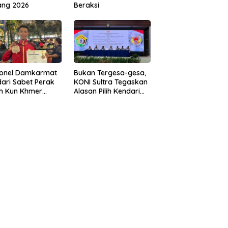
ang 2026
Beraksi
sonel Damkarmat
Bukan Tergesa-gesa,
ari Sabet Perak
KONI Sultra Tegaskan
th Kun Khmer
Alasan Pilih Kendari
ld Championship
sebagai Tuan Rumah
Porprov 2026