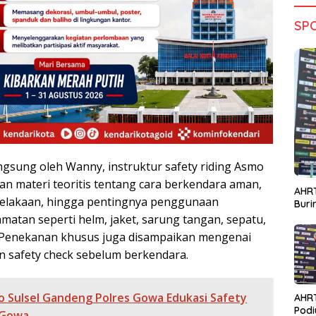
SP
ngsung oleh Wanny, instruktur safety riding Asmo
an materi teoritis tentang cara berkendara aman,
AHRT
celakaan, hingga pentingnya penggunaan
Bur
matan seperti helm, jaket, sarung tangan, sepatu,
. Penekanan khusus juga disampaikan mengenai
 safety check sebelum berkendara.
 Sulsel Gandeng Polres Gowa Edukasi Safety
AHR
Podi
 Gowa