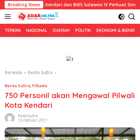
Langsung
1, Pemkot Kendari dan BWS Sulawesi IV Perkuat Sinergi Jaga Irig
Breaking News
ke
konten
TERKINI
NASIONAL
DAERAH
POLITIK
EKONOMI & BISNIS
Beranda
Berita Sultra
Berita Sultra
,
Pilkada
750 Personil akan Mengawal Pilwali
Kota Kendari
RadarSultra
13 Februari 2017