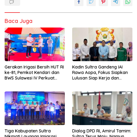
Baca Juga
Gerakan Irigasi Bersih HUT RI
Kadin Sultra Gandeng IAI
ke-81, Pemkot Kendari dan
Rawa Aopa, Fokus Siapkan
BWS Sulawesi IV Perkuat
Lulusan Siap Kerja dan
Sinergi Jaga Irigasi Amohalo
Wirausaha
Tiga Kabupaten Sultra
Dialog DPD RI, Amirul Tamim:
Nikmati Layanan Imigrasi
Sultra Terus Maju, Namun