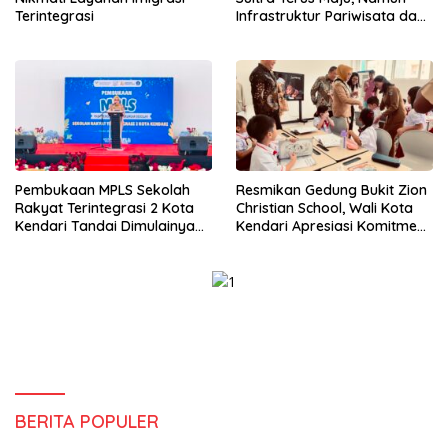
Terintegrasi
Infrastruktur Pariwisata dan
Perikanan Masih Jadi
Tantangan
Pembukaan MPLS Sekolah
Resmikan Gedung Bukit Zion
Rakyat Terintegrasi 2 Kota
Christian School, Wali Kota
Kendari Tandai Dimulainya
Kendari Apresiasi Komitmen
Tahun Ajaran Baru
Yayasan Tingkatkan Mutu
Pendidikan
BERITA POPULER