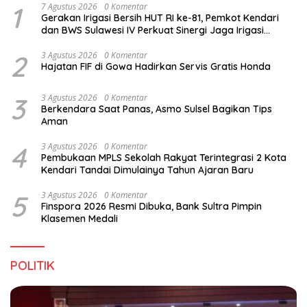
1
7 Agustus 2026
0 Komentar
Gerakan Irigasi Bersih HUT RI ke-81, Pemkot Kendari
dan BWS Sulawesi IV Perkuat Sinergi Jaga Irigasi
Amohalo
2
3 Agustus 2026
0 Komentar
Hajatan FIF di Gowa Hadirkan Servis Gratis Honda
3
3 Agustus 2026
0 Komentar
Berkendara Saat Panas, Asmo Sulsel Bagikan Tips
Aman
4
3 Agustus 2026
0 Komentar
Pembukaan MPLS Sekolah Rakyat Terintegrasi 2 Kota
Kendari Tandai Dimulainya Tahun Ajaran Baru
5
3 Agustus 2026
0 Komentar
Finspora 2026 Resmi Dibuka, Bank Sultra Pimpin
Klasemen Medali
POLITIK