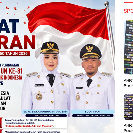
SP
AHRT
Bur
AHR
Podi