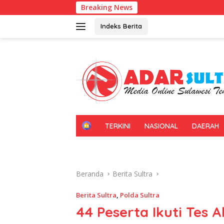
Langsung
Breaking News
Gerakan Irigasi Bers
ke
konten
Indeks Berita
H
TERKINI
NASIONAL
DAERAH
O
M
E
Beranda
Berita Sultra
Berita Sultra
,
Polda Sultra
44 Peserta Ikuti Tes