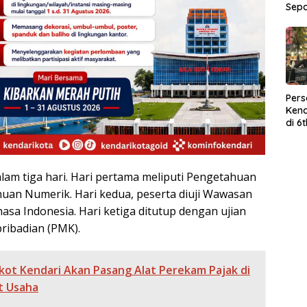
Sep
Per
Kend
di 6
Wor
alam tiga hari. Hari pertama meliputi Pengetahuan
an Numerik. Hari kedua, peserta diuji Wawasan
sa Indonesia. Hari ketiga ditutup dengan ujian
ribadian (PMK).
ot Kendari Akan Pasang Alat Perekam Pajak di
t Usaha