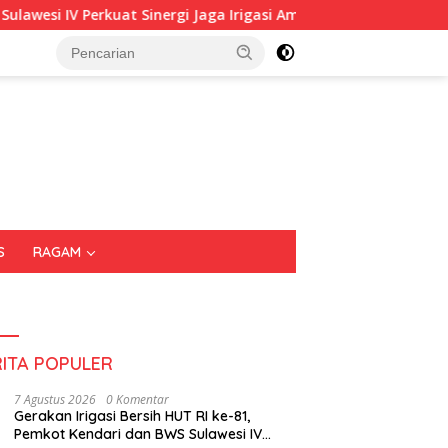
ergi Jaga Irigasi Amohalo
Kadin Sultra Gandeng IAI Ra
S
RAGAM
RITA POPULER
7 Agustus 2026
0 Komentar
Gerakan Irigasi Bersih HUT RI ke-81,
Pemkot Kendari dan BWS Sulawesi IV