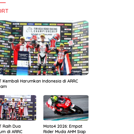
ORT
 Kembali Harumkan Indonesia di ARRC
iram
T Raih Dua
Moto4 2026: Empat
um di ARRC
Rider Muda AHM Siap