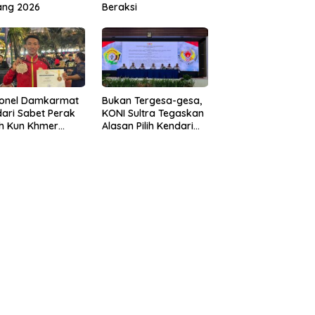
ang 2026
Beraksi
sonel Damkarmat
Bukan Tergesa-gesa,
ari Sabet Perak
KONI Sultra Tegaskan
th Kun Khmer
Alasan Pilih Kendari
ld Championship
sebagai Tuan Rumah
Porprov 2026