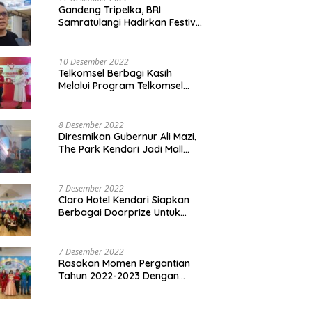
Gandeng Tripelka, BRI
Samratulangi Hadirkan Festival
Kuliner UMKM di HUT ke 127
10 Desember 2022
Telkomsel Berbagi Kasih
Melalui Program Telkomsel
Siaga 2022
8 Desember 2022
Diresmikan Gubernur Ali Mazi,
The Park Kendari Jadi Mall
Terbesar dan Terlengkap di
Sultra
7 Desember 2022
Claro Hotel Kendari Siapkan
Berbagai Doorprize Untuk
Pengunjung Di Event Malam
Pergantian Tahun 2022-2023
7 Desember 2022
Rasakan Momen Pergantian
Tahun 2022-2023 Dengan
Tema The Quest Of Mario Bros
Hanya di Claro Kendari