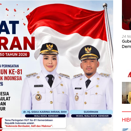
24 N
Gube
Dem
HI