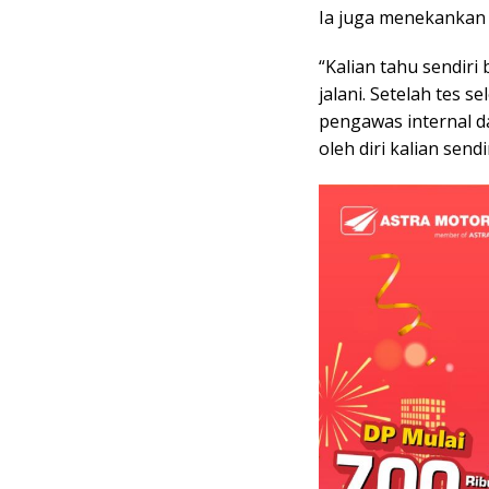
Ia juga menekankan t
“Kalian tahu sendir
jalani. Setelah tes s
pengawas internal da
oleh diri kalian send