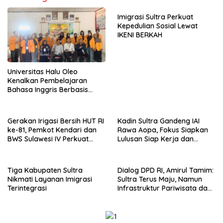
Imigrasi Sultra Perkuat
Kepedulian Sosial Lewat
IKENI BERKAH
Universitas Halu Oleo
Kenalkan Pembelajaran
Bahasa Inggris Berbasis
Digital Lewat KKN Tematik di
Desa Alebo
Gerakan Irigasi Bersih HUT RI
Kadin Sultra Gandeng IAI
ke-81, Pemkot Kendari dan
Rawa Aopa, Fokus Siapkan
BWS Sulawesi IV Perkuat
Lulusan Siap Kerja dan
Sinergi Jaga Irigasi Amohalo
Wirausaha
Tiga Kabupaten Sultra
Dialog DPD RI, Amirul Tamim:
Nikmati Layanan Imigrasi
Sultra Terus Maju, Namun
Terintegrasi
Infrastruktur Pariwisata dan
Perikanan Masih Jadi
Tantangan