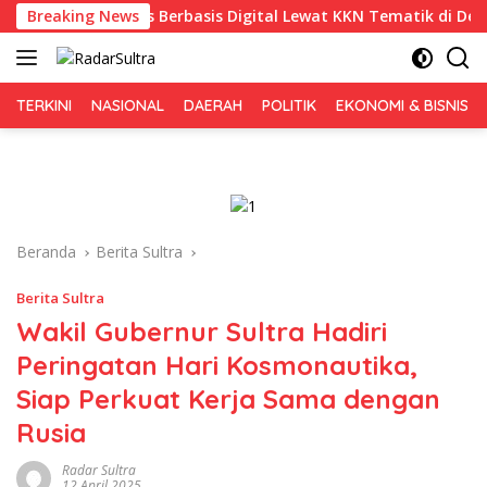
Langsung
Inggris Berbasis Digital Lewat KKN Tematik di Desa Alebo
Breaking News
ke
konten
TERKINI
NASIONAL
DAERAH
POLITIK
EKONOMI & BISNIS
Beranda
Berita Sultra
Berita Sultra
Wakil Gubernur Sultra Hadiri
Peringatan Hari Kosmonautika,
Siap Perkuat Kerja Sama dengan
Rusia
Radar Sultra
12 April 2025