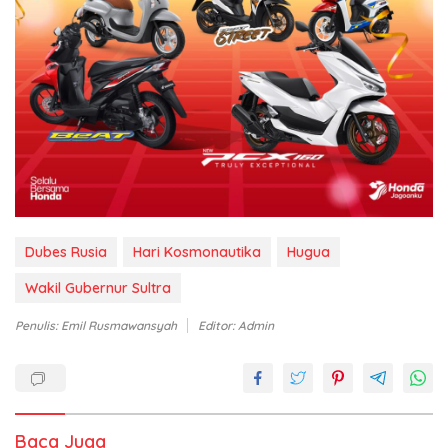
Dubes Rusia
Hari Kosmonautika
Hugua
Wakil Gubernur Sultra
Penulis: Emil Rusmawansyah
Editor: Admin
Baca Juga