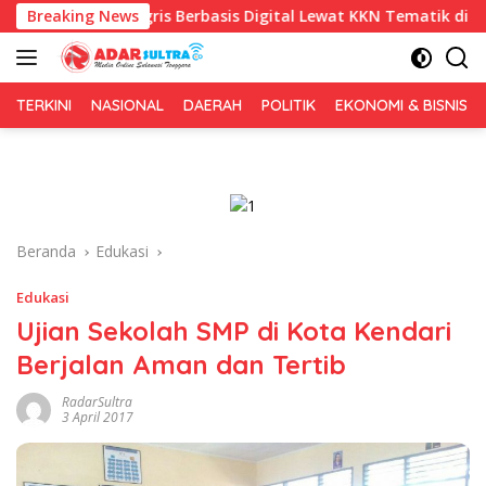
Langsung
gris Berbasis Digital Lewat KKN Tematik di Desa Alebo
Breaking News
ke
konten
TERKINI
NASIONAL
DAERAH
POLITIK
EKONOMI & BISNIS
Beranda
Edukasi
Edukasi
Ujian Sekolah SMP di Kota Kendari
Berjalan Aman dan Tertib
RadarSultra
3 April 2017