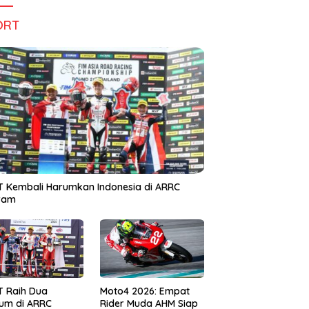
ORT
 Kembali Harumkan Indonesia di ARRC
iram
T Raih Dua
Moto4 2026: Empat
um di ARRC
Rider Muda AHM Siap