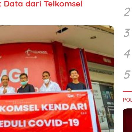
 Data dari Telkomsel
2
3
4
5
POL