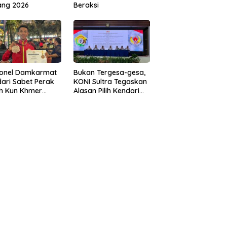
ang 2026
Beraksi
sonel Damkarmat
Bukan Tergesa-gesa,
ari Sabet Perak
KONI Sultra Tegaskan
th Kun Khmer
Alasan Pilih Kendari
ld Championship
sebagai Tuan Rumah
Porprov 2026