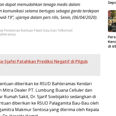
Sep
pkan dapat memudahkan tenaga medis dalam
komunikasi selama bertugas sebagai garda terdepan
d-19”, ujarnya dalam pers rilis, Senin, (06/04/2020).
iat Pemberian Bantuan Paket Data Dari Telkomsel
Bahteramas
Per
Kend
di 6
Wor
a-Sjafei Patahkan Prediksi Negatif di Pilgub
 bantuan diberikan ke RSUD Bahteramas Kendari
h Mitra Dealer PT. Lumbung Buana Celluler dan
ur Rumah Sakit, Dr. Sjarif Soebijakto sedangkan di
ntuan diberikan ke RSUD Palagamita Bau-Bau oleh
gamitra Makmur Sentosa yang dterima oleh Kepala
 Dr. Hasrida Hamid.