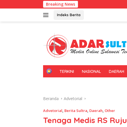
Langsung
Breaking News
Kadin Sultr
ke
konten
Indeks Berita
H
TERKINI
NASIONAL
DAERAH
O
M
E
Beranda
Advetorial
Advetorial
,
Berita Sultra
,
Daerah
,
Other
Tenaga Medis RS Rujuk