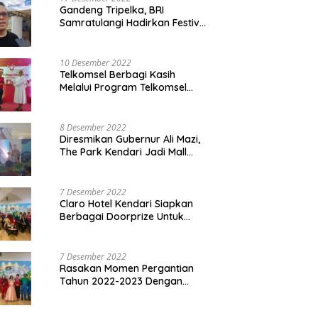
Gandeng Tripelka, BRI
Samratulangi Hadirkan Festival
Kuliner UMKM di HUT ke 127
10 Desember 2022
Telkomsel Berbagi Kasih
Melalui Program Telkomsel
Siaga 2022
8 Desember 2022
Diresmikan Gubernur Ali Mazi,
The Park Kendari Jadi Mall
Terbesar dan Terlengkap di
Sultra
7 Desember 2022
Claro Hotel Kendari Siapkan
Berbagai Doorprize Untuk
Pengunjung Di Event Malam
Pergantian Tahun 2022-2023
7 Desember 2022
Rasakan Momen Pergantian
Tahun 2022-2023 Dengan
Tema The Quest Of Mario Bros
Hanya di Claro Kendari