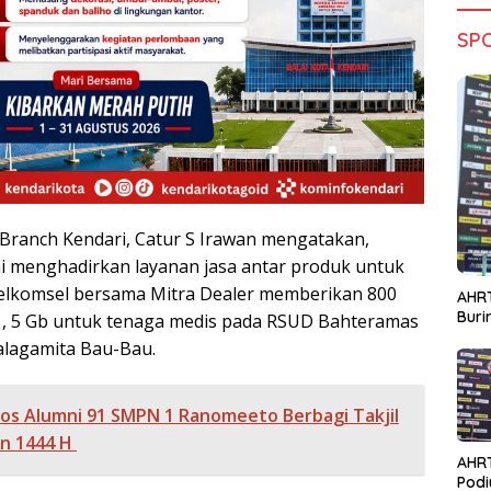
SP
Branch Kendari, Catur S Irawan mengatakan,
i menghadirkan layanan jasa antar produk untuk
 Telkomsel bersama Mitra Dealer memberikan 800
AHRT
Bur
1, 5 Gb untuk tenaga medis pada RSUD Bahteramas
alagamita Bau-Bau.
os Alumni 91 SMPN 1 Ranomeeto Berbagi Takjil
an 1444 H
AHR
Podi