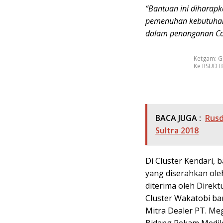
“Bantuan ini dihara
pemenuhan kebutuhan 
dalam penanganan Covi
Ketgam: G
Ke RSUD 
BACA JUGA :
Rusd
Sultra 2018
Di Cluster Kendari,
yang diserahkan ole
diterima oleh Direkt
Cluster Wakatobi ba
Mitra Dealer PT. Me
Bidang Rekam Medik,