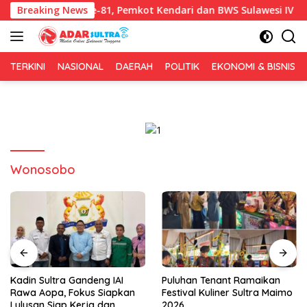
Langsung
ersih HUT RI ke-81, Pemkot Kendari dan BWS Sulawesi IV Perkuat 
Breaking News
ke
konten
TERKINI
NASIONAL
DAERAH
POLITIK
EKONOMI & BISNIS
Wonosobo
Kadin Sultra Gandeng IAI
Puluhan Tenant Ramaikan
Rawa Aopa, Fokus Siapkan
Festival Kuliner Sultra Maimo
Lulusan Siap Kerja dan
2026