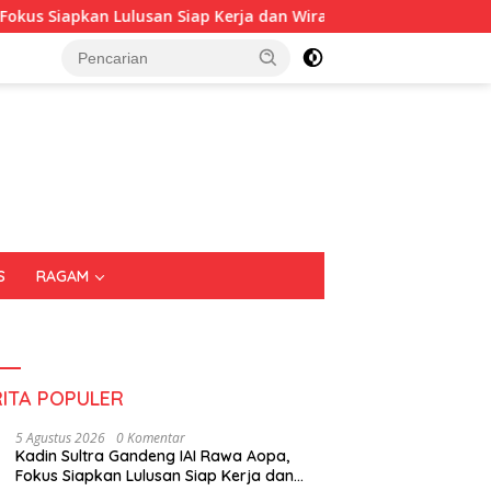
pkan Lulusan Siap Kerja dan Wirausaha
Puluhan Tenant 
S
RAGAM
RITA POPULER
5 Agustus 2026
0 Komentar
Kadin Sultra Gandeng IAI Rawa Aopa,
Fokus Siapkan Lulusan Siap Kerja dan