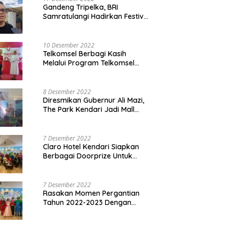
Gandeng Tripelka, BRI
Samratulangi Hadirkan Festival
Kuliner UMKM di HUT ke 127
10 Desember 2022
Telkomsel Berbagi Kasih
Melalui Program Telkomsel
Siaga 2022
8 Desember 2022
Diresmikan Gubernur Ali Mazi,
The Park Kendari Jadi Mall
Terbesar dan Terlengkap di
Sultra
7 Desember 2022
Claro Hotel Kendari Siapkan
Berbagai Doorprize Untuk
Pengunjung Di Event Malam
Pergantian Tahun 2022-2023
7 Desember 2022
Rasakan Momen Pergantian
Tahun 2022-2023 Dengan
Tema The Quest Of Mario Bros
Hanya di Claro Kendari