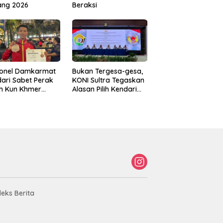
ang 2026
Beraksi
sonel Damkarmat
Bukan Tergesa-gesa,
ari Sabet Perak
KONI Sultra Tegaskan
th Kun Khmer
Alasan Pilih Kendari
ld Championship
sebagai Tuan Rumah
Porprov 2026
deks Berita