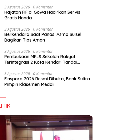
Wirausaha
3 Agustus 2026
0 Komentar
Hajatan FIF di Gowa Hadirkan Servis
Gratis Honda
g DPD RI, Amirul Tamim:
Finspora 2026 Resmi Dibuka,
P
3 Agustus 2026
0 Komentar
a Terus Maju, Namun
Bank Sultra Pimpin Klasemen
R
Berkendara Saat Panas, Asmo Sulsel
struktur Pariwisata dan
Medali
K
Bagikan Tips Aman
anan Masih Jadi
T
angan
3 Agustus 2026
0 Komentar
Pembukaan MPLS Sekolah Rakyat
Terintegrasi 2 Kota Kendari Tandai
Dimulainya Tahun Ajaran Baru
3 Agustus 2026
0 Komentar
Finspora 2026 Resmi Dibuka, Bank Sultra
Pimpin Klasemen Medali
ITIK