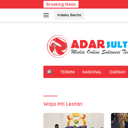
Langsung
Breaking News
ke
konten
Indeks Berita
H
TERKINI
NASIONAL
DAERAH
O
M
E
Waja Inti Lestari