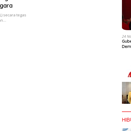
ggara
IL) secara tegas
an…
24 N
Gube
Dem
HI