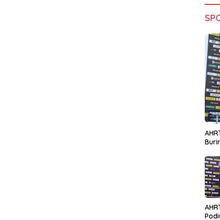
SP
AHRT
Bur
AHR
Podi