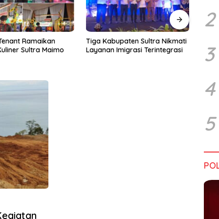
2
upaten Sultra Nikmati
Harapan Tidak Mengenal
Dialo
3
Imigrasi Terintegrasi
Batas Negara
Sultr
Infra
Perik
Tant
4
5
POL
Kegiatan