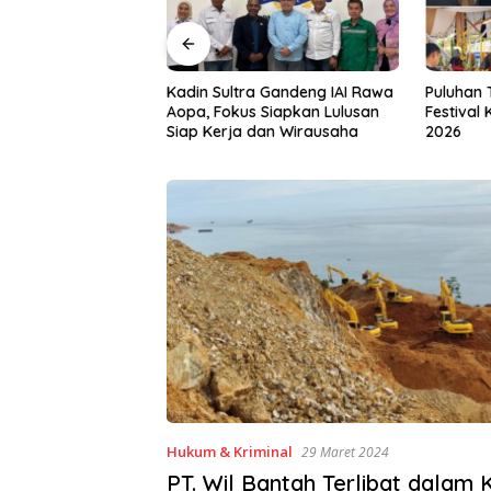
a Gandeng IAI Rawa
Puluhan Tenant Ramaikan
Tiga Kab
 Siapkan Lulusan
Festival Kuliner Sultra Maimo
Layanan 
dan Wirausaha
2026
Hukum & Kriminal
29 Maret 2024
PT. Wil Bantah Terlibat dalam 