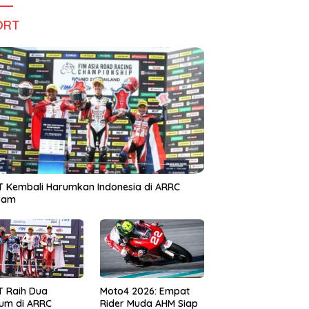
ORT
 Kembali Harumkan Indonesia di ARRC
iram
T Raih Dua
Moto4 2026: Empat
um di ARRC
Rider Muda AHM Siap