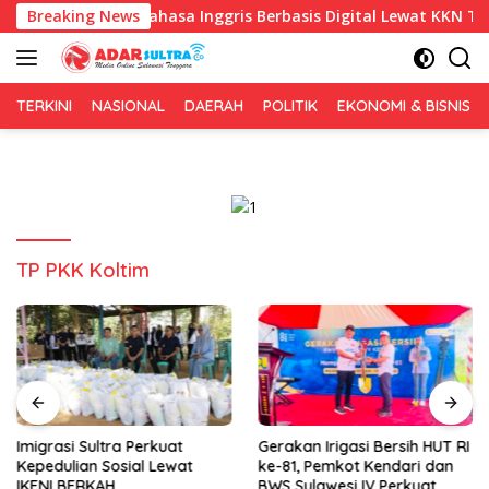
Langsung
elajaran Bahasa Inggris Berbasis Digital Lewat KKN Tematik di
Breaking News
ke
konten
TERKINI
NASIONAL
DAERAH
POLITIK
EKONOMI & BISNIS
TP PKK Koltim
Imigrasi Sultra Perkuat
Gerakan Irigasi Bersih HUT RI
Kepedulian Sosial Lewat
ke-81, Pemkot Kendari dan
IKENI BERKAH
BWS Sulawesi IV Perkuat