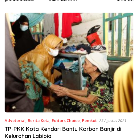
Sinergi Jaga Irigasi Amohalo
Advetorial
,
Berita Kota
,
Editors Choice
,
Pemkot
25 Agustus 2021
TP-PKK Kota Kendari Bantu Korban Banjir di
Kelurahan Labibia