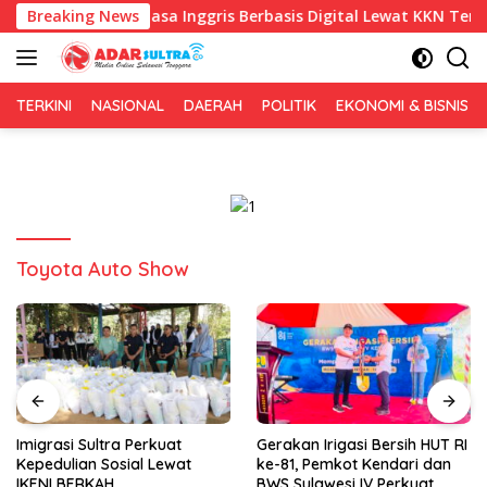
Langsung
ajaran Bahasa Inggris Berbasis Digital Lewat KKN Tematik di De
Breaking News
ke
konten
TERKINI
NASIONAL
DAERAH
POLITIK
EKONOMI & BISNIS
Toyota Auto Show
Imigrasi Sultra Perkuat
Gerakan Irigasi Bersih HUT RI
Kepedulian Sosial Lewat
ke-81, Pemkot Kendari dan
IKENI BERKAH
BWS Sulawesi IV Perkuat