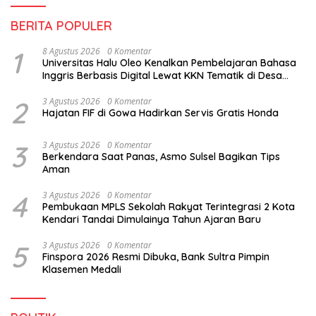
BERITA POPULER
1
8 Agustus 2026
0 Komentar
Universitas Halu Oleo Kenalkan Pembelajaran Bahasa
Inggris Berbasis Digital Lewat KKN Tematik di Desa
Alebo
2
3 Agustus 2026
0 Komentar
Hajatan FIF di Gowa Hadirkan Servis Gratis Honda
3
3 Agustus 2026
0 Komentar
Berkendara Saat Panas, Asmo Sulsel Bagikan Tips
Aman
4
3 Agustus 2026
0 Komentar
Pembukaan MPLS Sekolah Rakyat Terintegrasi 2 Kota
Kendari Tandai Dimulainya Tahun Ajaran Baru
5
3 Agustus 2026
0 Komentar
Finspora 2026 Resmi Dibuka, Bank Sultra Pimpin
Klasemen Medali