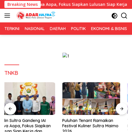
Langsung
andeng IAI Rawa Aopa, Fokus Siapkan Lulusan Siap Kerja dan Wi
Breaking News
ke
konten
TERKINI
NASIONAL
DAERAH
POLITIK
EKONOMI & BISNIS
TNKB
Puluhan Tenant Ramaikan
Tiga Kabupaten Sultra
Festival Kuliner Sultra Maimo
Nikmati Layanan Imigrasi
2026
Terintegrasi