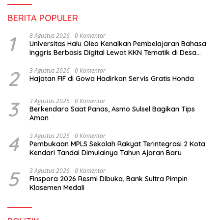
BERITA POPULER
1
8 Agustus 2026
0 Komentar
Universitas Halu Oleo Kenalkan Pembelajaran Bahasa
Inggris Berbasis Digital Lewat KKN Tematik di Desa
Alebo
2
3 Agustus 2026
0 Komentar
Hajatan FIF di Gowa Hadirkan Servis Gratis Honda
3
3 Agustus 2026
0 Komentar
Berkendara Saat Panas, Asmo Sulsel Bagikan Tips
Aman
4
3 Agustus 2026
0 Komentar
Pembukaan MPLS Sekolah Rakyat Terintegrasi 2 Kota
Kendari Tandai Dimulainya Tahun Ajaran Baru
5
3 Agustus 2026
0 Komentar
Finspora 2026 Resmi Dibuka, Bank Sultra Pimpin
Klasemen Medali