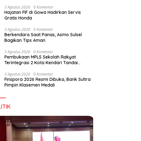
Perkuat Sinergi Jaga Irigasi Amohalo
3 Agustus 2026
0 Komentar
Hajatan FIF di Gowa Hadirkan Servis
Gratis Honda
pan Tidak Mengenal
Dialog DPD RI, Amirul Tamim:
F
3 Agustus 2026
0 Komentar
s Negara
Sultra Terus Maju, Namun
B
Berkendara Saat Panas, Asmo Sulsel
Infrastruktur Pariwisata dan
M
Bagikan Tips Aman
Perikanan Masih Jadi
Tantangan
3 Agustus 2026
0 Komentar
Pembukaan MPLS Sekolah Rakyat
Terintegrasi 2 Kota Kendari Tandai
Dimulainya Tahun Ajaran Baru
3 Agustus 2026
0 Komentar
Finspora 2026 Resmi Dibuka, Bank Sultra
Pimpin Klasemen Medali
ITIK