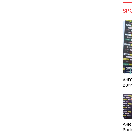
SP
AHRT
Bur
AHR
Podi