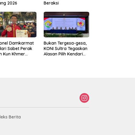
ang 2026
Beraksi
sonel Damkarmat
Bukan Tergesa-gesa,
ari Sabet Perak
KONI Sultra Tegaskan
th Kun Khmer
Alasan Pilih Kendari
ld Championship
sebagai Tuan Rumah
Porprov 2026
deks Berita