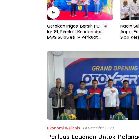
asi Bersih HUT RI
Kadin Sultra Gandeng IAI Rawa
Puluhan 
ot Kendari dan
Aopa, Fokus Siapkan Lulusan
Festival 
i IV Perkuat
Siap Kerja dan Wirausaha
2026
 Irigasi Amohalo
Ekonomi & Bisnis
14 Desember 2023
Perluas Layanan Untuk Pelang