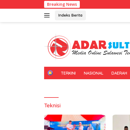
Langsung
Breaking News
ke
konten
Indeks Berita
H
TERKINI
NASIONAL
DAERAH
O
M
E
Teknisi