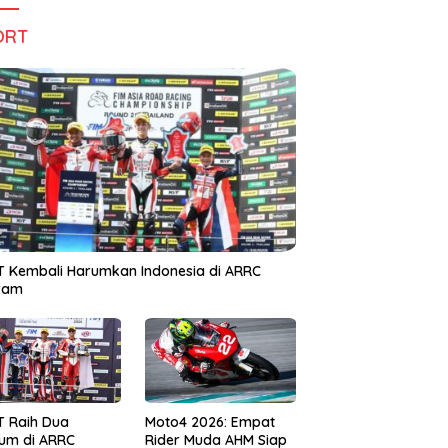
ORT
 Kembali Harumkan Indonesia di ARRC
iram
T Raih Dua
Moto4 2026: Empat
um di ARRC
Rider Muda AHM Siap