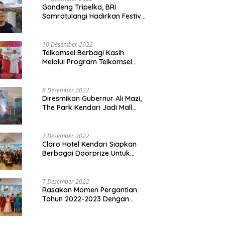
Gandeng Tripelka, BRI
Samratulangi Hadirkan Festival
Kuliner UMKM di HUT ke 127
10 Desember 2022
Telkomsel Berbagi Kasih
Melalui Program Telkomsel
Siaga 2022
8 Desember 2022
Diresmikan Gubernur Ali Mazi,
The Park Kendari Jadi Mall
Terbesar dan Terlengkap di
Sultra
7 Desember 2022
Claro Hotel Kendari Siapkan
Berbagai Doorprize Untuk
Pengunjung Di Event Malam
Pergantian Tahun 2022-2023
7 Desember 2022
Rasakan Momen Pergantian
Tahun 2022-2023 Dengan
Tema The Quest Of Mario Bros
Hanya di Claro Kendari