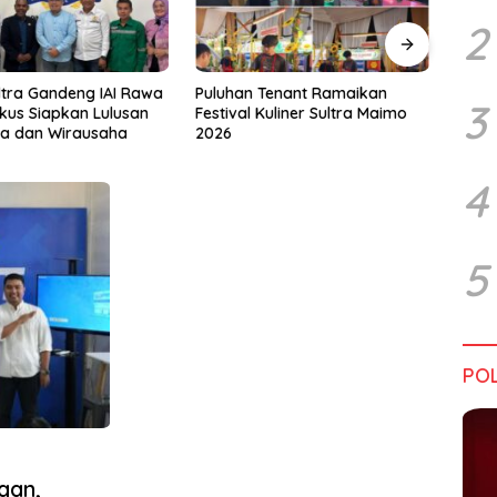
2
Tenant Ramaikan
Tiga Kabupaten Sultra Nikmati
Hara
3
Kuliner Sultra Maimo
Layanan Imigrasi Terintegrasi
Bata
4
5
POL
gan,