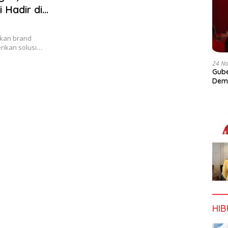
 Hadir di
akan brand
rikan solusi…
24 N
Gube
Dem
HI