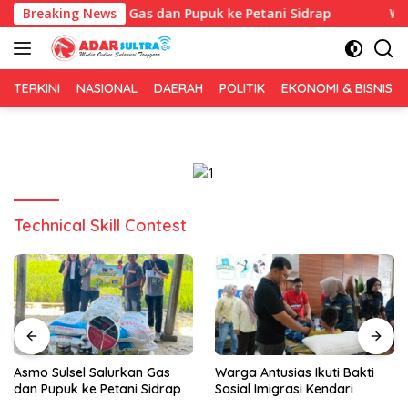
Langsung
ulsel Salurkan Gas dan Pupuk ke Petani Sidrap
Breaking News
Warga A
ke
konten
TERKINI
NASIONAL
DAERAH
POLITIK
EKONOMI & BISNIS
Technical Skill Contest
Warga Antusias Ikuti Bakti
AVOCE Celebes Rayakan
Sosial Imigrasi Kendari
Anniversary 1 Tahun di
Bulukumba