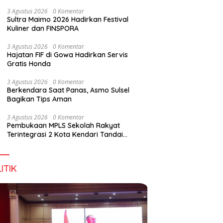
Wirausaha
3 Agustus 2026
0 Komentar
Sultra Maimo 2026 Hadirkan Festival
Kuliner dan FINSPORA
g DPD RI, Amirul Tamim:
Finspora 2026 Resmi Dibuka,
P
3 Agustus 2026
0 Komentar
a Terus Maju, Namun
Bank Sultra Pimpin Klasemen
R
Hajatan FIF di Gowa Hadirkan Servis
struktur Pariwisata dan
Medali
K
Gratis Honda
anan Masih Jadi
T
angan
3 Agustus 2026
0 Komentar
Berkendara Saat Panas, Asmo Sulsel
Bagikan Tips Aman
3 Agustus 2026
0 Komentar
Pembukaan MPLS Sekolah Rakyat
Terintegrasi 2 Kota Kendari Tandai
Dimulainya Tahun Ajaran Baru
ITIK