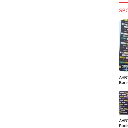
SP
AHRT
Bur
AHR
Podi