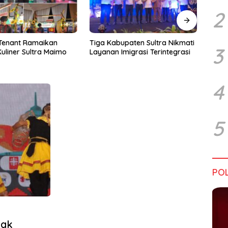
2
upaten Sultra Nikmati
Harapan Tidak Mengenal
Dialo
3
Imigrasi Terintegrasi
Batas Negara
Sultr
Infra
Perik
Tant
4
5
POL
cak