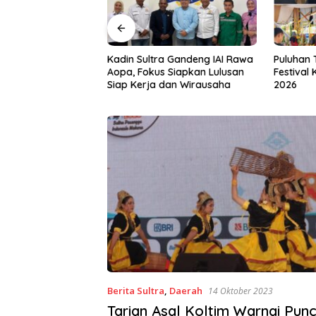
a Gandeng IAI Rawa
Puluhan Tenant Ramaikan
Tiga Kab
 Siapkan Lulusan
Festival Kuliner Sultra Maimo
Layanan 
dan Wirausaha
2026
Berita Sultra
,
Daerah
14 Oktober 2023
Tarian Asal Koltim Warnai Pun