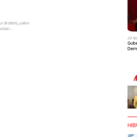
r (Koltim), yakni
 bulan…
24 N
Gube
Dem
HI