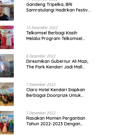
Gandeng Tripelka, BRI
Samratulangi Hadirkan Festival
Kuliner UMKM di HUT ke 127
10 Desember 2022
Telkomsel Berbagi Kasih
Melalui Program Telkomsel
Siaga 2022
8 Desember 2022
Diresmikan Gubernur Ali Mazi,
The Park Kendari Jadi Mall
Terbesar dan Terlengkap di
Sultra
7 Desember 2022
Claro Hotel Kendari Siapkan
Berbagai Doorprize Untuk
Pengunjung Di Event Malam
Pergantian Tahun 2022-2023
7 Desember 2022
Rasakan Momen Pergantian
Tahun 2022-2023 Dengan
Tema The Quest Of Mario Bros
Hanya di Claro Kendari