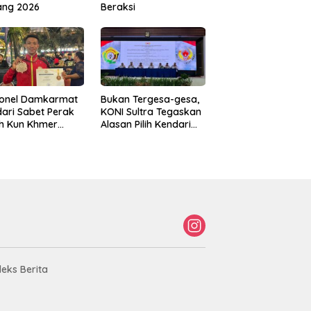
ang 2026
Beraksi
sonel Damkarmat
Bukan Tergesa-gesa,
ari Sabet Perak
KONI Sultra Tegaskan
th Kun Khmer
Alasan Pilih Kendari
ld Championship
sebagai Tuan Rumah
Porprov 2026
deks Berita