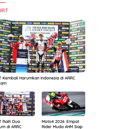
ORT
 Kembali Harumkan Indonesia di ARRC
iram
T Raih Dua
Moto4 2026: Empat
um di ARRC
Rider Muda AHM Siap