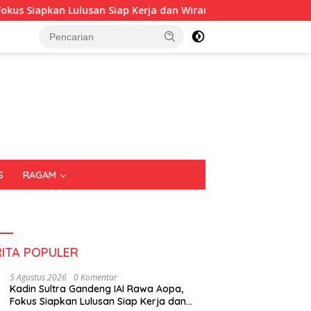
kan Lulusan Siap Kerja dan Wirausaha
Puluhan Tenant R
S
RAGAM
RITA POPULER
5 Agustus 2026
0 Komentar
Kadin Sultra Gandeng IAI Rawa Aopa,
Fokus Siapkan Lulusan Siap Kerja dan