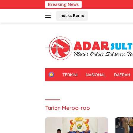
Langsung
Breaking News
ke
konten
Indeks Berita
H
TERKINI
NASIONAL
DAERAH
O
M
E
Tarian Meroo-roo