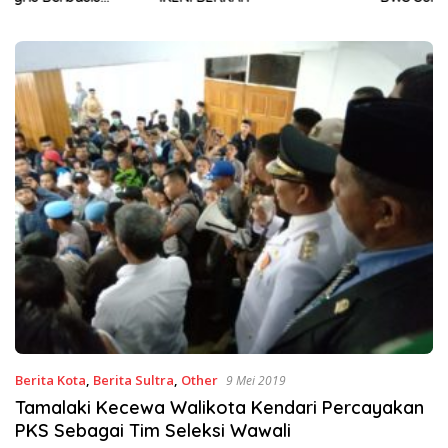
Sinergi Jaga Irigasi Amohalo
Berita Kota
,
Berita Sultra
,
Other
9 Mei 2019
Tamalaki Kecewa Walikota Kendari Percayakan
PKS Sebagai Tim Seleksi Wawali