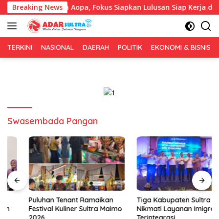
Langsung
eng IAI Rawa Aopa, Fokus Siapkan Lulusan Siap Kerja dan Wira
Breaking News
ke
konten
TERKINI
NASIONAL
DAERAH
POLITIK
EKONOMI & BISNIS
Swasembada Pangan
Puluhan Tenant Ramaikan
Tiga Kabupaten Sultra
Festival Kuliner Sultra Maimo
Nikmati Layanan Imigrasi
2026
Terintegrasi