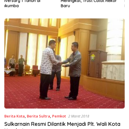
Meningkat, Trust Catat Rekor
Kenalkan Pembelajaran
Baru
Bahasa Inggris Berbasis
Digital Lewat KKN Tematik di
Desa Alebo
Berita Kota
,
Berita Sultra
,
Pemkot
2 Maret 2018
Sulkarnain Resmi Dilantik Menjadi Plt. Wali Kota