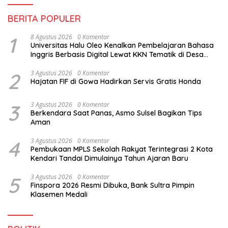
BERITA POPULER
1
8 Agustus 2026
0 Komentar
Universitas Halu Oleo Kenalkan Pembelajaran Bahasa
Inggris Berbasis Digital Lewat KKN Tematik di Desa
Alebo
2
3 Agustus 2026
0 Komentar
Hajatan FIF di Gowa Hadirkan Servis Gratis Honda
3
3 Agustus 2026
0 Komentar
Berkendara Saat Panas, Asmo Sulsel Bagikan Tips
Aman
4
3 Agustus 2026
0 Komentar
Pembukaan MPLS Sekolah Rakyat Terintegrasi 2 Kota
Kendari Tandai Dimulainya Tahun Ajaran Baru
5
3 Agustus 2026
0 Komentar
Finspora 2026 Resmi Dibuka, Bank Sultra Pimpin
Klasemen Medali