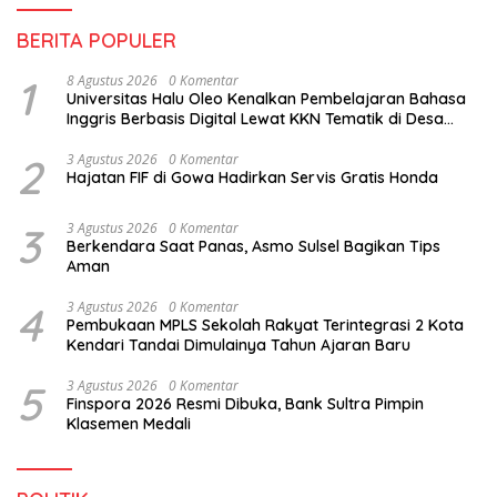
BERITA POPULER
1
8 Agustus 2026
0 Komentar
Universitas Halu Oleo Kenalkan Pembelajaran Bahasa
Inggris Berbasis Digital Lewat KKN Tematik di Desa
Alebo
2
3 Agustus 2026
0 Komentar
Hajatan FIF di Gowa Hadirkan Servis Gratis Honda
3
3 Agustus 2026
0 Komentar
Berkendara Saat Panas, Asmo Sulsel Bagikan Tips
Aman
4
3 Agustus 2026
0 Komentar
Pembukaan MPLS Sekolah Rakyat Terintegrasi 2 Kota
Kendari Tandai Dimulainya Tahun Ajaran Baru
5
3 Agustus 2026
0 Komentar
Finspora 2026 Resmi Dibuka, Bank Sultra Pimpin
Klasemen Medali