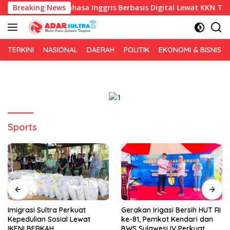
Langsung
elajaran Bahasa Inggris Berbasis Digital Lewat KKN Tematik di
Breaking News
ke
konten
TERKINI
NASIONAL
DAERAH
POLITIK
EKONOMI & BISNIS
Sports
Imigrasi Sultra Perkuat
Gerakan Irigasi Bersih HUT RI
Kepedulian Sosial Lewat
ke-81, Pemkot Kendari dan
IKENI BERKAH
BWS Sulawesi IV Perkuat