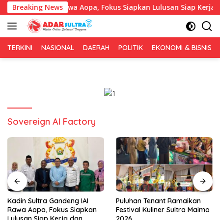
Langsung
andeng IAI Rawa Aopa, Fokus Siapkan Lulusan Siap Kerja dan W
Breaking News
ke
konten
TERKINI
NASIONAL
DAERAH
POLITIK
EKONOMI & BISNIS
Sovereign AI Factory
Puluhan Tenant Ramaikan
Tiga Kabupaten Sultra
Festival Kuliner Sultra Maimo
Nikmati Layanan Imigrasi
2026
Terintegrasi