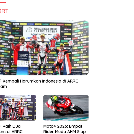
ORT
 Kembali Harumkan Indonesia di ARRC
iram
T Raih Dua
Moto4 2026: Empat
um di ARRC
Rider Muda AHM Siap