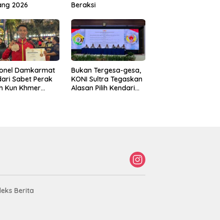
ang 2026
Beraksi
sonel Damkarmat
Bukan Tergesa-gesa,
ari Sabet Perak
KONI Sultra Tegaskan
th Kun Khmer
Alasan Pilih Kendari
ld Championship
sebagai Tuan Rumah
Porprov 2026
deks Berita