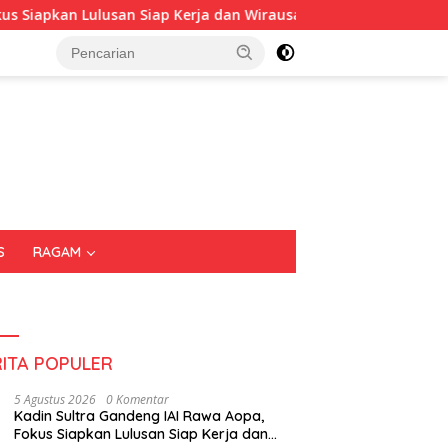
 Lulusan Siap Kerja dan Wirausaha
Puluhan Tenant Rama
S
RAGAM
RITA POPULER
5 Agustus 2026
0 Komentar
Kadin Sultra Gandeng IAI Rawa Aopa,
Fokus Siapkan Lulusan Siap Kerja dan