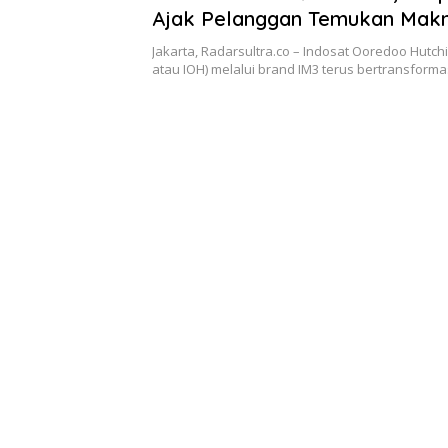
Ajak Pelanggan Temukan Makn
Bersama dengan Paket Spesia
Jakarta, Radarsultra.co – Indosat Ooredoo Hutch
Ramadhan
atau IOH) melalui brand IM3 terus bertransform