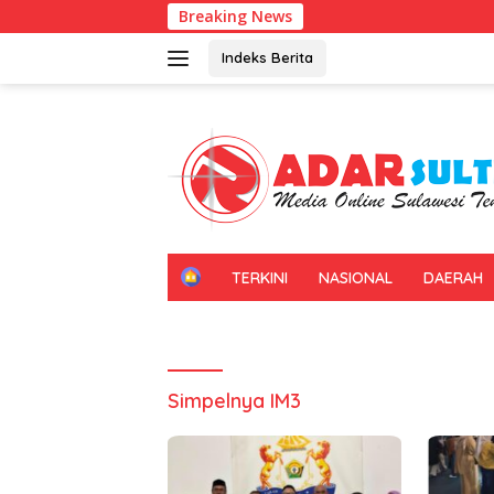
Langsung
Breaking News
ke
konten
Indeks Berita
H
TERKINI
NASIONAL
DAERAH
O
M
E
Simpelnya IM3