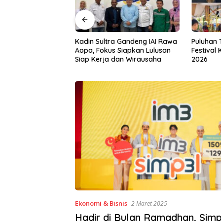
a Gandeng IAI Rawa
Puluhan Tenant Ramaikan
Tiga Kab
 Siapkan Lulusan
Festival Kuliner Sultra Maimo
Layanan 
dan Wirausaha
2026
Ekonomi & Bisnis
2 Maret 2025
Hadir di Bulan Ramadhan, Sim