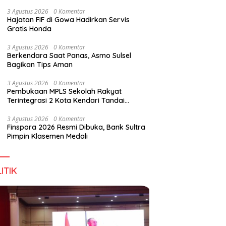
Wirausaha
3 Agustus 2026
0 Komentar
Hajatan FIF di Gowa Hadirkan Servis
Gratis Honda
g DPD RI, Amirul Tamim:
Finspora 2026 Resmi Dibuka,
P
3 Agustus 2026
0 Komentar
a Terus Maju, Namun
Bank Sultra Pimpin Klasemen
R
Berkendara Saat Panas, Asmo Sulsel
struktur Pariwisata dan
Medali
K
Bagikan Tips Aman
anan Masih Jadi
T
angan
3 Agustus 2026
0 Komentar
Pembukaan MPLS Sekolah Rakyat
Terintegrasi 2 Kota Kendari Tandai
Dimulainya Tahun Ajaran Baru
3 Agustus 2026
0 Komentar
Finspora 2026 Resmi Dibuka, Bank Sultra
Pimpin Klasemen Medali
ITIK