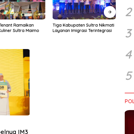
2
upaten Sultra Nikmati
Harapan Tidak Mengenal
Dialo
3
Imigrasi Terintegrasi
Batas Negara
Sultr
Infra
Perik
Tant
4
5
POL
pelnya IM3