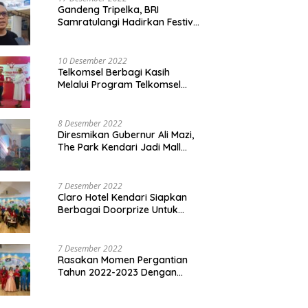
Gandeng Tripelka, BRI
Samratulangi Hadirkan Festival
Kuliner UMKM di HUT ke 127
10 Desember 2022
Telkomsel Berbagi Kasih
Melalui Program Telkomsel
Siaga 2022
8 Desember 2022
Diresmikan Gubernur Ali Mazi,
The Park Kendari Jadi Mall
Terbesar dan Terlengkap di
Sultra
7 Desember 2022
Claro Hotel Kendari Siapkan
Berbagai Doorprize Untuk
Pengunjung Di Event Malam
Pergantian Tahun 2022-2023
7 Desember 2022
Rasakan Momen Pergantian
Tahun 2022-2023 Dengan
Tema The Quest Of Mario Bros
Hanya di Claro Kendari