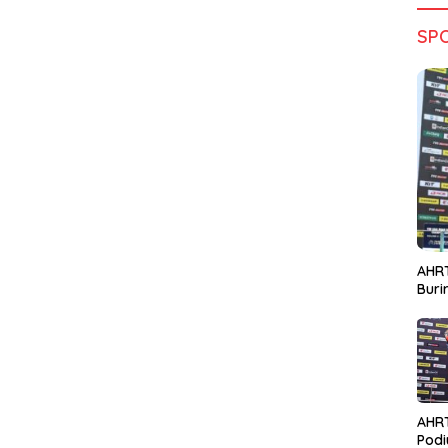
SP
AHRT
Bur
AHR
Podi