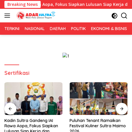
Langsung
deng IAI Rawa Aopa, Fokus Siapkan Lulusan Siap Kerja dan Wira
Breaking News
ke
konten
TERKINI
NASIONAL
DAERAH
POLITIK
EKONOMI & BISNIS
Sertifikasi
Puluhan Tenant Ramaikan
Tiga Kabupaten Sultra
Festival Kuliner Sultra Maimo
Nikmati Layanan Imigrasi
2026
Terintegrasi