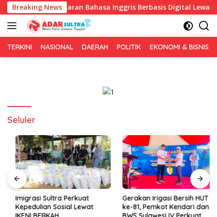
Langsung
kan Pembelajaran Bahasa Inggris Berbasis Digital Lewat KKN Te
Breaking News
ke
konten
TERKINI
NASIONAL
DAERAH
POLITIK
EKONOMI & BISNIS
Seluler
Imigrasi Sultra Perkuat
Gerakan Irigasi Bersih HUT RI
Kepedulian Sosial Lewat
ke-81, Pemkot Kendari dan
IKENI BERKAH
BWS Sulawesi IV Perkuat