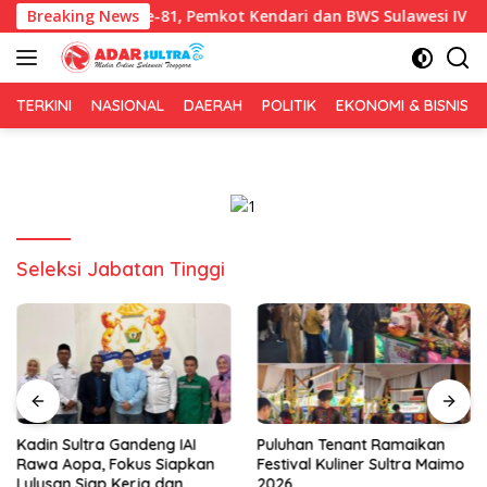
Langsung
rsih HUT RI ke-81, Pemkot Kendari dan BWS Sulawesi IV Perkuat 
Breaking News
ke
konten
TERKINI
NASIONAL
DAERAH
POLITIK
EKONOMI & BISNIS
Seleksi Jabatan Tinggi
Kadin Sultra Gandeng IAI
Puluhan Tenant Ramaikan
Rawa Aopa, Fokus Siapkan
Festival Kuliner Sultra Maimo
Lulusan Siap Kerja dan
2026