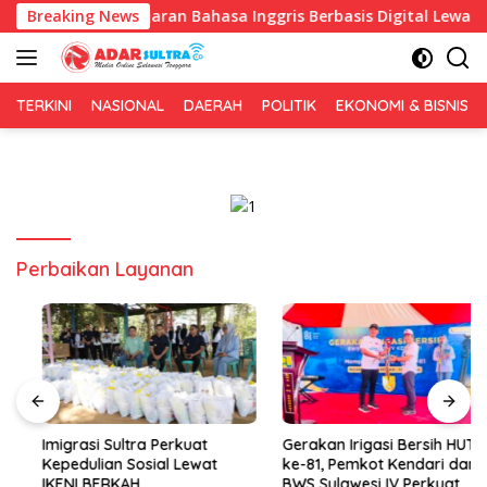
Langsung
kan Pembelajaran Bahasa Inggris Berbasis Digital Lewat KKN Te
Breaking News
ke
konten
TERKINI
NASIONAL
DAERAH
POLITIK
EKONOMI & BISNIS
Perbaikan Layanan
Imigrasi Sultra Perkuat
Gerakan Irigasi Bersih HUT RI
Kepedulian Sosial Lewat
ke-81, Pemkot Kendari dan
IKENI BERKAH
BWS Sulawesi IV Perkuat