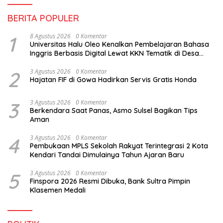
BERITA POPULER
1
8 Agustus 2026
0 Komentar
Universitas Halu Oleo Kenalkan Pembelajaran Bahasa
Inggris Berbasis Digital Lewat KKN Tematik di Desa
Alebo
2
3 Agustus 2026
0 Komentar
Hajatan FIF di Gowa Hadirkan Servis Gratis Honda
3
3 Agustus 2026
0 Komentar
Berkendara Saat Panas, Asmo Sulsel Bagikan Tips
Aman
4
3 Agustus 2026
0 Komentar
Pembukaan MPLS Sekolah Rakyat Terintegrasi 2 Kota
Kendari Tandai Dimulainya Tahun Ajaran Baru
5
3 Agustus 2026
0 Komentar
Finspora 2026 Resmi Dibuka, Bank Sultra Pimpin
Klasemen Medali