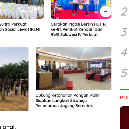
2
rigasi Bersih HUT RI
Kadin Sultra Gandeng IAI Rawa
Pulu
3
emkot Kendari dan
Aopa, Fokus Siapkan Lulusan
Festi
wesi IV Perkuat
Siap Kerja dan Wirausaha
2026
Jaga Irigasi Amohalo
4
5
Dukung Ketahanan Pangan, Polri
POL
Siapkan Langkah Strategis
Penanaman Jagung Serentak
ional,