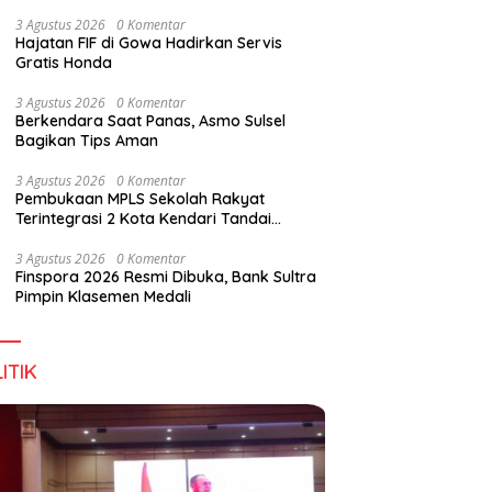
Digital Lewat KKN Tematik di Desa Alebo
3 Agustus 2026
0 Komentar
Hajatan FIF di Gowa Hadirkan Servis
Gratis Honda
han Tenant Ramaikan
Tiga Kabupaten Sultra Nikmati
H
3 Agustus 2026
0 Komentar
val Kuliner Sultra Maimo
Layanan Imigrasi Terintegrasi
B
Berkendara Saat Panas, Asmo Sulsel
Bagikan Tips Aman
3 Agustus 2026
0 Komentar
Pembukaan MPLS Sekolah Rakyat
Terintegrasi 2 Kota Kendari Tandai
Dimulainya Tahun Ajaran Baru
3 Agustus 2026
0 Komentar
Finspora 2026 Resmi Dibuka, Bank Sultra
Pimpin Klasemen Medali
ITIK