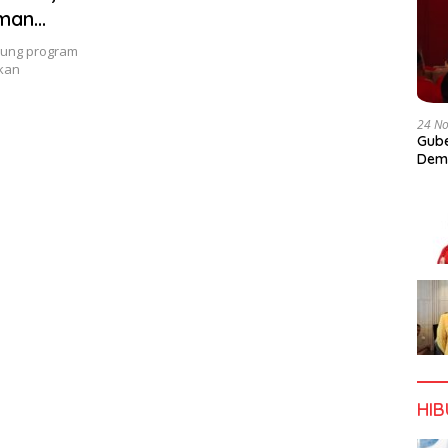
aman
kung program
kan
24 N
Gube
Dem
HI