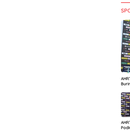
SP
AHRT
Bur
AHR
Podi