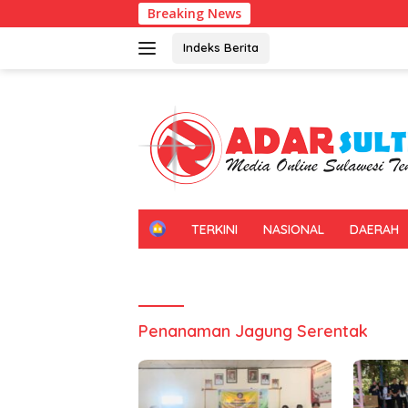
Langsung
Breaking News
Universi
ke
konten
Indeks Berita
H
TERKINI
NASIONAL
DAERAH
O
M
E
Penanaman Jagung Serentak