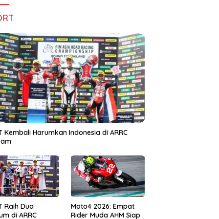
ORT
 Kembali Harumkan Indonesia di ARRC
iram
T Raih Dua
Moto4 2026: Empat
um di ARRC
Rider Muda AHM Siap