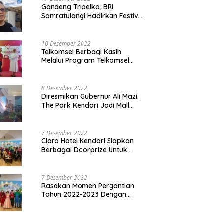
Gandeng Tripelka, BRI
Samratulangi Hadirkan Festival
Kuliner UMKM di HUT ke 127
10 Desember 2022
Telkomsel Berbagi Kasih
Melalui Program Telkomsel
Siaga 2022
8 Desember 2022
Diresmikan Gubernur Ali Mazi,
The Park Kendari Jadi Mall
Terbesar dan Terlengkap di
Sultra
7 Desember 2022
Claro Hotel Kendari Siapkan
Berbagai Doorprize Untuk
Pengunjung Di Event Malam
Pergantian Tahun 2022-2023
7 Desember 2022
Rasakan Momen Pergantian
Tahun 2022-2023 Dengan
Tema The Quest Of Mario Bros
Hanya di Claro Kendari