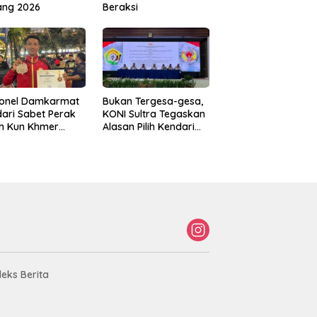
ang 2026
Beraksi
sonel Damkarmat
Bukan Tergesa-gesa,
ari Sabet Perak
KONI Sultra Tegaskan
th Kun Khmer
Alasan Pilih Kendari
ld Championship
sebagai Tuan Rumah
Porprov 2026
deks Berita