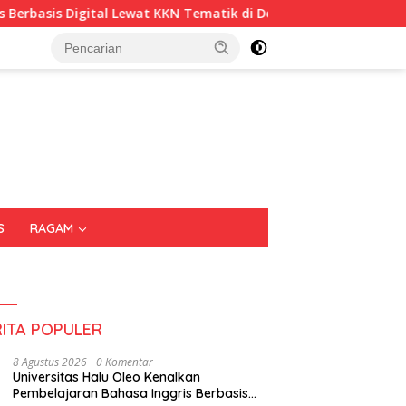
igital Lewat KKN Tematik di Desa Alebo
Imigrasi Sultra
S
RAGAM
RITA POPULER
8 Agustus 2026
0 Komentar
Universitas Halu Oleo Kenalkan
Pembelajaran Bahasa Inggris Berbasis