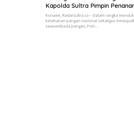
Kapolda Sultra Pimpin Penan
Jagung Serentak di Konawe
Konawe, Radarsultra.co – Dalam rangka mendu
ketahanan pangan nasional sekaligus mewujud
swasembada pangan, Polri…