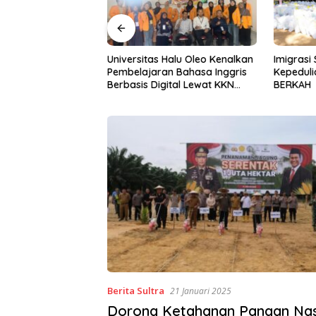
Halu Oleo Kenalkan
Imigrasi Sultra Perkuat
Gerakan I
n Bahasa Inggris
Kepedulian Sosial Lewat IKENI
ke-81, P
ital Lewat KKN
BERKAH
BWS Sula
Desa Alebo
Sinergi 
Berita Sultra
21 Januari 2025
Dorong Ketahanan Pangan Nas