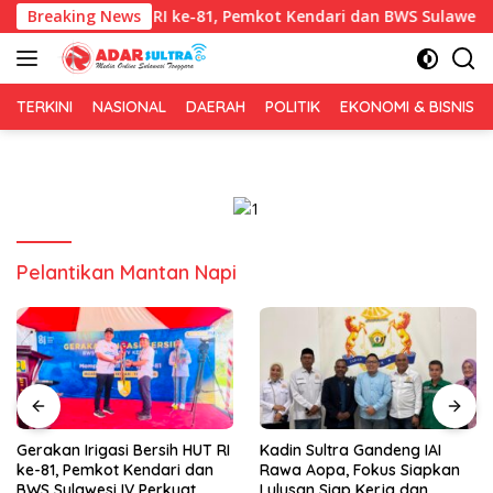
Langsung
asi Bersih HUT RI ke-81, Pemkot Kendari dan BWS Sulawesi IV Per
Breaking News
ke
konten
TERKINI
NASIONAL
DAERAH
POLITIK
EKONOMI & BISNIS
Pelantikan Mantan Napi
Kadin Sultra Gandeng IAI
Puluhan Tenant Ramaikan
Rawa Aopa, Fokus Siapkan
Festival Kuliner Sultra Maimo
Lulusan Siap Kerja dan
2026