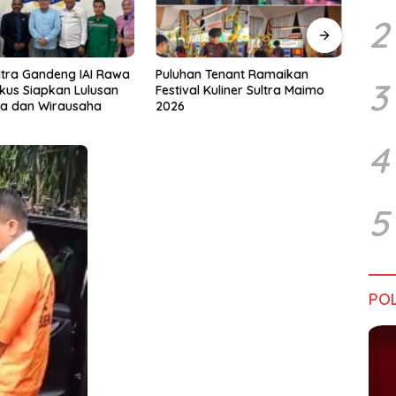
2
Tenant Ramaikan
Tiga Kabupaten Sultra Nikmati
Hara
3
Kuliner Sultra Maimo
Layanan Imigrasi Terintegrasi
Bata
4
5
POL