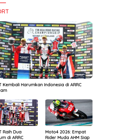
ORT
 Kembali Harumkan Indonesia di ARRC
iram
T Raih Dua
Moto4 2026: Empat
um di ARRC
Rider Muda AHM Siap