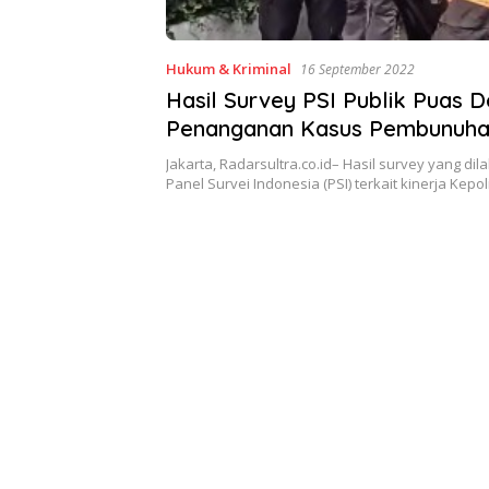
Hukum & Kriminal
16 September 2022
Hasil Survey PSI Publik Puas 
Penanganan Kasus Pembunuhan
J
Jakarta, Radarsultra.co.id– Hasil survey yang di
Panel Survei Indonesia (PSI) terkait kinerja Kepo