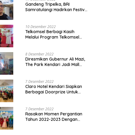
Gandeng Tripelka, BRI
Samratulangi Hadirkan Festival
Kuliner UMKM di HUT ke 127
10 Desember 2022
Telkomsel Berbagi Kasih
Melalui Program Telkomsel
Siaga 2022
8 Desember 2022
Diresmikan Gubernur Ali Mazi,
The Park Kendari Jadi Mall
Terbesar dan Terlengkap di
Sultra
7 Desember 2022
Claro Hotel Kendari Siapkan
Berbagai Doorprize Untuk
Pengunjung Di Event Malam
Pergantian Tahun 2022-2023
7 Desember 2022
Rasakan Momen Pergantian
Tahun 2022-2023 Dengan
Tema The Quest Of Mario Bros
Hanya di Claro Kendari