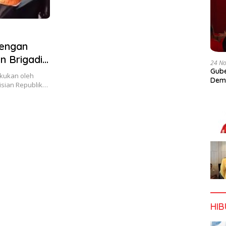
Dengan
 Brigadir
24 N
Gube
lakukan oleh
Dem
lisian Republik…
HI