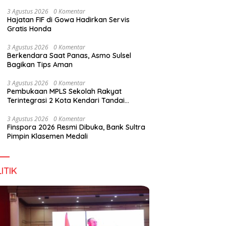
Perkuat Sinergi Jaga Irigasi Amohalo
3 Agustus 2026
0 Komentar
Hajatan FIF di Gowa Hadirkan Servis
Gratis Honda
pan Tidak Mengenal
Dialog DPD RI, Amirul Tamim:
F
3 Agustus 2026
0 Komentar
s Negara
Sultra Terus Maju, Namun
B
Berkendara Saat Panas, Asmo Sulsel
Infrastruktur Pariwisata dan
M
Bagikan Tips Aman
Perikanan Masih Jadi
Tantangan
3 Agustus 2026
0 Komentar
Pembukaan MPLS Sekolah Rakyat
Terintegrasi 2 Kota Kendari Tandai
Dimulainya Tahun Ajaran Baru
3 Agustus 2026
0 Komentar
Finspora 2026 Resmi Dibuka, Bank Sultra
Pimpin Klasemen Medali
ITIK