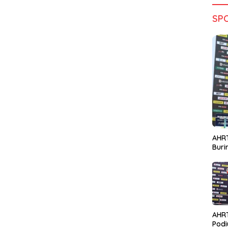
SP
AHRT
Bur
AHR
Podi