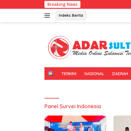
Langsung
Breaking News
ke
konten
Indeks Berita
H
TERKINI
NASIONAL
DAERAH
O
M
E
Panel Survei Indonesia