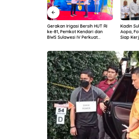
asi Bersih HUT RI
Kadin Sultra Gandeng IAI Rawa
Puluhan 
ot Kendari dan
Aopa, Fokus Siapkan Lulusan
Festival 
i IV Perkuat
Siap Kerja dan Wirausaha
2026
 Irigasi Amohalo