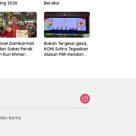
ang 2026
Beraksi
sonel Damkarmat
Bukan Tergesa-gesa,
ari Sabet Perak
KONI Sultra Tegaskan
th Kun Khmer
Alasan Pilih Kendari
ld Championship
sebagai Tuan Rumah
Porprov 2026
deks Berita