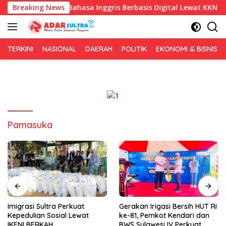
Langsung
mbelajaran Bahasa Inggris Berbasis Digital Lewat KKN Tematik 
Breaking News
ke
konten
TERKINI
NASIONAL
DAERAH
POLITIK
EKONOMI & BISNIS
Pamasuka
Imigrasi Sultra Perkuat
Gerakan Irigasi Bersih HUT RI
Kepedulian Sosial Lewat
ke-81, Pemkot Kendari dan
IKENI BERKAH
BWS Sulawesi IV Perkuat