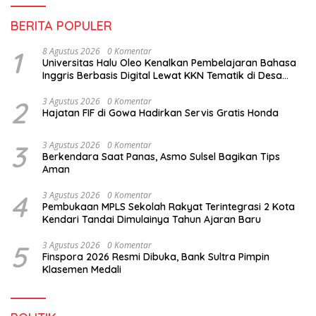
BERITA POPULER
1
8 Agustus 2026
0 Komentar
Universitas Halu Oleo Kenalkan Pembelajaran Bahasa
Inggris Berbasis Digital Lewat KKN Tematik di Desa
Alebo
2
3 Agustus 2026
0 Komentar
Hajatan FIF di Gowa Hadirkan Servis Gratis Honda
3
3 Agustus 2026
0 Komentar
Berkendara Saat Panas, Asmo Sulsel Bagikan Tips
Aman
4
3 Agustus 2026
0 Komentar
Pembukaan MPLS Sekolah Rakyat Terintegrasi 2 Kota
Kendari Tandai Dimulainya Tahun Ajaran Baru
5
3 Agustus 2026
0 Komentar
Finspora 2026 Resmi Dibuka, Bank Sultra Pimpin
Klasemen Medali