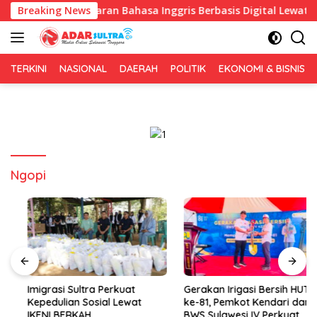
Langsung
kan Pembelajaran Bahasa Inggris Berbasis Digital Lewat KKN Te
Breaking News
ke
konten
TERKINI
NASIONAL
DAERAH
POLITIK
EKONOMI & BISNIS
Ngopi
Imigrasi Sultra Perkuat
Gerakan Irigasi Bersih HUT RI
Kepedulian Sosial Lewat
ke-81, Pemkot Kendari dan
IKENI BERKAH
BWS Sulawesi IV Perkuat