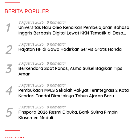
BERITA POPULER
1
8 Agustus 2026
0 Komentar
Universitas Halu Oleo Kenalkan Pembelajaran Bahasa
Inggris Berbasis Digital Lewat KKN Tematik di Desa
Alebo
2
3 Agustus 2026
0 Komentar
Hajatan FIF di Gowa Hadirkan Servis Gratis Honda
3
3 Agustus 2026
0 Komentar
Berkendara Saat Panas, Asmo Sulsel Bagikan Tips
Aman
4
3 Agustus 2026
0 Komentar
Pembukaan MPLS Sekolah Rakyat Terintegrasi 2 Kota
Kendari Tandai Dimulainya Tahun Ajaran Baru
5
3 Agustus 2026
0 Komentar
Finspora 2026 Resmi Dibuka, Bank Sultra Pimpin
Klasemen Medali