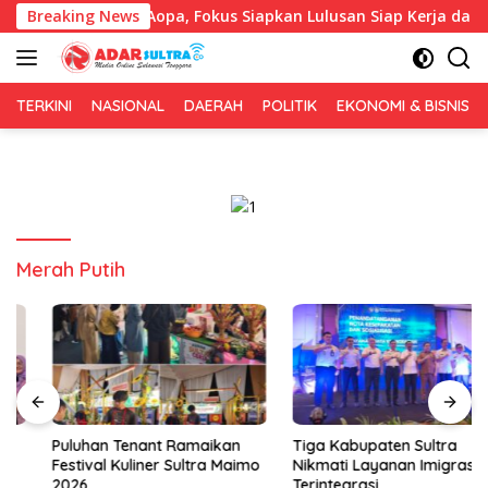
Langsung
eng IAI Rawa Aopa, Fokus Siapkan Lulusan Siap Kerja dan Wirau
Breaking News
ke
konten
TERKINI
NASIONAL
DAERAH
POLITIK
EKONOMI & BISNIS
Merah Putih
Puluhan Tenant Ramaikan
Tiga Kabupaten Sultra
Festival Kuliner Sultra Maimo
Nikmati Layanan Imigrasi
2026
Terintegrasi