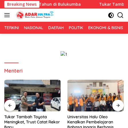
Langsung
nniversary 1 Tahun di Bulukumba
Breaking News
Tukar Tambah Toyota
ke
konten
TERKINI
NASIONAL
DAERAH
POLITIK
EKONOMI & BISNIS
Menteri
Tukar Tambah Toyota
Universitas Halu Oleo
Meningkat, Trust Catat Rekor
Kenalkan Pembelajaran
Baru
Bahasa Inggris Berbasis