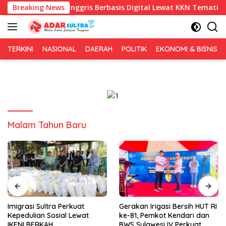
Langsung
aran Bahasa Inggris Berbasis Digital Lewat KKN Tematik di Desa
Breaking News
ke
konten
TERKINI
NASIONAL
DAERAH
POLITIK
EKONOMI & BISNIS
Malam Tahun Baru
Imigrasi Sultra Perkuat
Gerakan Irigasi Bersih HUT RI
Kepedulian Sosial Lewat
ke-81, Pemkot Kendari dan
IKENI BERKAH
BWS Sulawesi IV Perkuat