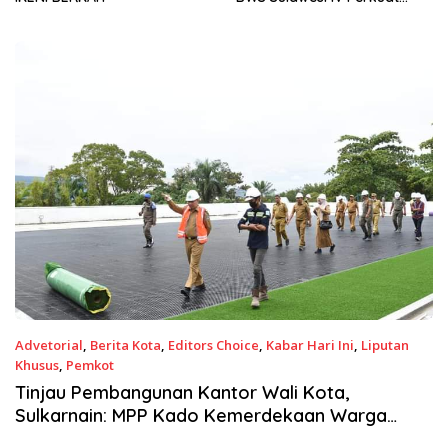
Sinergi Jaga Irigasi Amohalo
Advetorial
,
Berita Kota
,
Editors Choice
,
Kabar Hari Ini
,
Liputan
Khusus
,
Pemkot
28 Juni 2022
Tinjau Pembangunan Kantor Wali Kota,
Sulkarnain: MPP Kado Kemerdekaan Warga
Kota Kendari