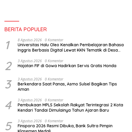
BERITA POPULER
1
8 Agustus 2026
0 Komentar
Universitas Halu Oleo Kenalkan Pembelajaran Bahasa
Inggris Berbasis Digital Lewat KKN Tematik di Desa
Alebo
2
3 Agustus 2026
0 Komentar
Hajatan FIF di Gowa Hadirkan Servis Gratis Honda
3
3 Agustus 2026
0 Komentar
Berkendara Saat Panas, Asmo Sulsel Bagikan Tips
Aman
4
3 Agustus 2026
0 Komentar
Pembukaan MPLS Sekolah Rakyat Terintegrasi 2 Kota
Kendari Tandai Dimulainya Tahun Ajaran Baru
5
3 Agustus 2026
0 Komentar
Finspora 2026 Resmi Dibuka, Bank Sultra Pimpin
Klasemen Medali