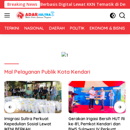
Langsung
hasa Inggris Berbasis Digital Lewat KKN Tematik di Desa Alebo
Breaking News
ke
konten
TERKINI
NASIONAL
DAERAH
POLITIK
EKONOMI & BISNIS
Mal Pelayanan Publik Kota Kendari
Imigrasi Sultra Perkuat
Gerakan Irigasi Bersih HUT RI
Kepedulian Sosial Lewat
ke-81, Pemkot Kendari dan
IKENI BERKAH
BWS Sulawesi IV Perkuat