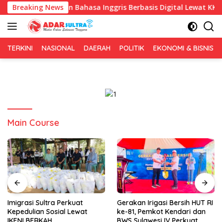
Langsung
an Pembelajaran Bahasa Inggris Berbasis Digital Lewat KKN Tema
Breaking News
ke
konten
TERKINI
NASIONAL
DAERAH
POLITIK
EKONOMI & BISNIS
Main Course
Imigrasi Sultra Perkuat
Gerakan Irigasi Bersih HUT RI
Kepedulian Sosial Lewat
ke-81, Pemkot Kendari dan
IKENI BERKAH
BWS Sulawesi IV Perkuat