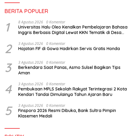
BERITA POPULER
1
8 Agustus 2026
0 Komentar
Universitas Halu Oleo Kenalkan Pembelajaran Bahasa
Inggris Berbasis Digital Lewat KKN Tematik di Desa
Alebo
2
3 Agustus 2026
0 Komentar
Hajatan FIF di Gowa Hadirkan Servis Gratis Honda
3
3 Agustus 2026
0 Komentar
Berkendara Saat Panas, Asmo Sulsel Bagikan Tips
Aman
4
3 Agustus 2026
0 Komentar
Pembukaan MPLS Sekolah Rakyat Terintegrasi 2 Kota
Kendari Tandai Dimulainya Tahun Ajaran Baru
5
3 Agustus 2026
0 Komentar
Finspora 2026 Resmi Dibuka, Bank Sultra Pimpin
Klasemen Medali