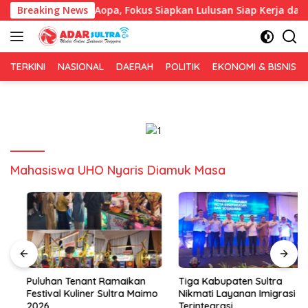
Langsung
ng IAI Rawa Aopa, Fokus Siapkan Lulusan Siap Kerja dan Wiraus
Breaking News
ke
konten
TERKINI
NASIONAL
DAERAH
POLITIK
EKONOMI & BISNIS
Mahasiswa UHO Nyaris Diamuk Masa
Puluhan Tenant Ramaikan
Tiga Kabupaten Sultra
Festival Kuliner Sultra Maimo
Nikmati Layanan Imigrasi
2026
Terintegrasi