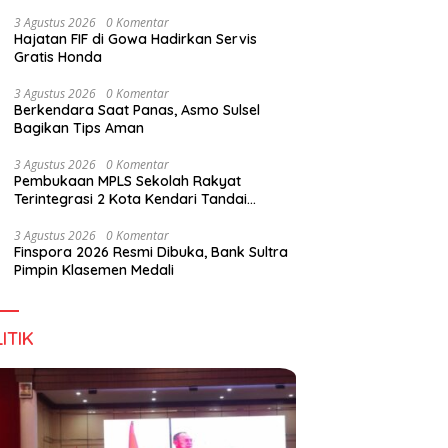
Digital Lewat KKN Tematik di Desa Alebo
3 Agustus 2026
0 Komentar
Hajatan FIF di Gowa Hadirkan Servis
Gratis Honda
han Tenant Ramaikan
Tiga Kabupaten Sultra Nikmati
H
3 Agustus 2026
0 Komentar
val Kuliner Sultra Maimo
Layanan Imigrasi Terintegrasi
B
Berkendara Saat Panas, Asmo Sulsel
Bagikan Tips Aman
3 Agustus 2026
0 Komentar
Pembukaan MPLS Sekolah Rakyat
Terintegrasi 2 Kota Kendari Tandai
Dimulainya Tahun Ajaran Baru
3 Agustus 2026
0 Komentar
Finspora 2026 Resmi Dibuka, Bank Sultra
Pimpin Klasemen Medali
ITIK