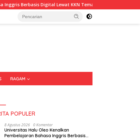
rbasis Digital Lewat KKN Tematik di Desa Alebo
Imigra
S
RAGAM
RITA POPULER
8 Agustus 2026
0 Komentar
Universitas Halu Oleo Kenalkan
Pembelajaran Bahasa Inggris Berbasis