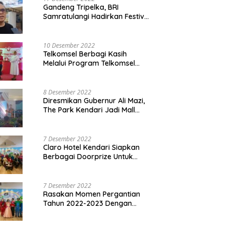
Gandeng Tripelka, BRI
Samratulangi Hadirkan Festival
Kuliner UMKM di HUT ke 127
10 Desember 2022
Telkomsel Berbagi Kasih
Melalui Program Telkomsel
Siaga 2022
8 Desember 2022
Diresmikan Gubernur Ali Mazi,
The Park Kendari Jadi Mall
Terbesar dan Terlengkap di
Sultra
7 Desember 2022
Claro Hotel Kendari Siapkan
Berbagai Doorprize Untuk
Pengunjung Di Event Malam
Pergantian Tahun 2022-2023
7 Desember 2022
Rasakan Momen Pergantian
Tahun 2022-2023 Dengan
Tema The Quest Of Mario Bros
Hanya di Claro Kendari