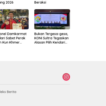
ang 2026
Beraksi
sonel Damkarmat
Bukan Tergesa-gesa,
ari Sabet Perak
KONI Sultra Tegaskan
th Kun Khmer
Alasan Pilih Kendari
ld Championship
sebagai Tuan Rumah
Porprov 2026
deks Berita