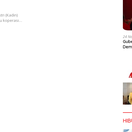
ri (Kadin)
tu koperasi…
24 N
Gube
Dem
HI