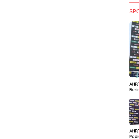
SP
AHRT
Bur
AHR
Podi