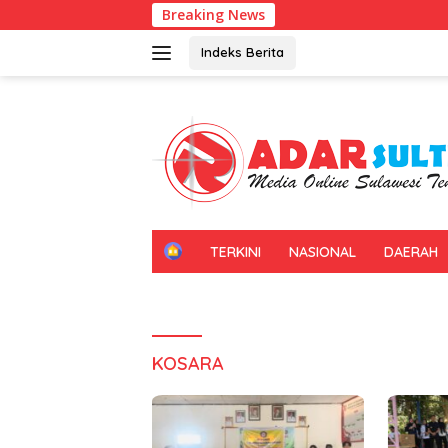
Langsung
Breaking News
ke
konten
Indeks Berita
H
TERKINI
NASIONAL
DAERAH
O
M
E
KOSARA