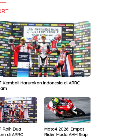
ORT
 Kembali Harumkan Indonesia di ARRC
iram
T Raih Dua
Moto4 2026: Empat
um di ARRC
Rider Muda AHM Siap