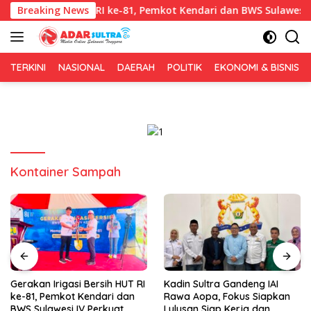
Langsung
si Bersih HUT RI ke-81, Pemkot Kendari dan BWS Sulawesi IV Perk
Breaking News
ke
konten
TERKINI
NASIONAL
DAERAH
POLITIK
EKONOMI & BISNIS
Kontainer Sampah
Kadin Sultra Gandeng IAI
Puluhan Tenant Ramaikan
Rawa Aopa, Fokus Siapkan
Festival Kuliner Sultra Maimo
Lulusan Siap Kerja dan
2026