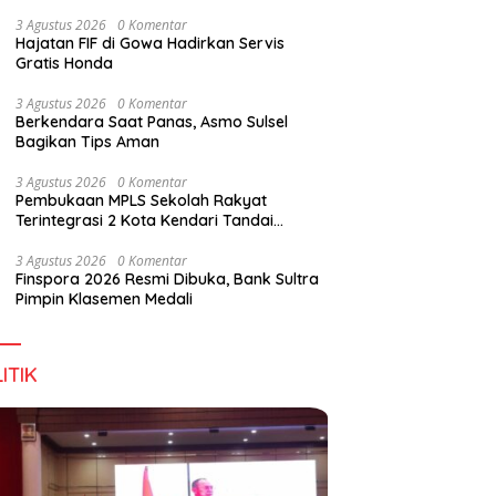
3 Agustus 2026
0 Komentar
Hajatan FIF di Gowa Hadirkan Servis
Gratis Honda
Kabupaten Sultra Nikmati
Harapan Tidak Mengenal
D
3 Agustus 2026
0 Komentar
an Imigrasi Terintegrasi
Batas Negara
S
Berkendara Saat Panas, Asmo Sulsel
I
Bagikan Tips Aman
P
T
3 Agustus 2026
0 Komentar
Pembukaan MPLS Sekolah Rakyat
Terintegrasi 2 Kota Kendari Tandai
Dimulainya Tahun Ajaran Baru
3 Agustus 2026
0 Komentar
Finspora 2026 Resmi Dibuka, Bank Sultra
Pimpin Klasemen Medali
ITIK