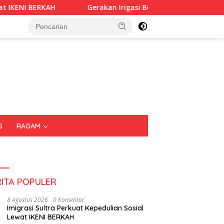
ERKAH
Gerakan Irigasi Bersih HUT RI ke-81, Pemkot Kend
S
RAGAM
RITA POPULER
8 Agustus 2026
0 Komentar
Imigrasi Sultra Perkuat Kepedulian Sosial
Lewat IKENI BERKAH