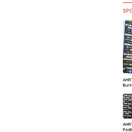
SP
AHRT
Bur
AHR
Podi