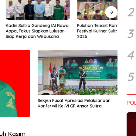
2
ltra Gandeng IAI Rawa
Puluhan Tenant Ramaikan
Tiga 
3
kus Siapkan Lulusan
Festival Kuliner Sultra Maimo
Layan
ja dan Wirausaha
2026
4
5
Sekjen Pusat Apresiasi Pelaksanaan
POL
Konferwil Ke-VI GP Ansor Sultra
nuh Kasim