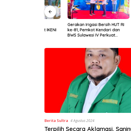
tra Perkuat
Gerakan Irigasi Bersih HUT RI
Kadin Su
osial Lewat IKENI
ke-81, Pemkot Kendari dan
Aopa, Fo
BWS Sulawesi IV Perkuat
Siap Ker
Sinergi Jaga Irigasi Amohalo
Berita Sultra
4 Agustus 2024
Terpilih Secara Aklamasi, Sani