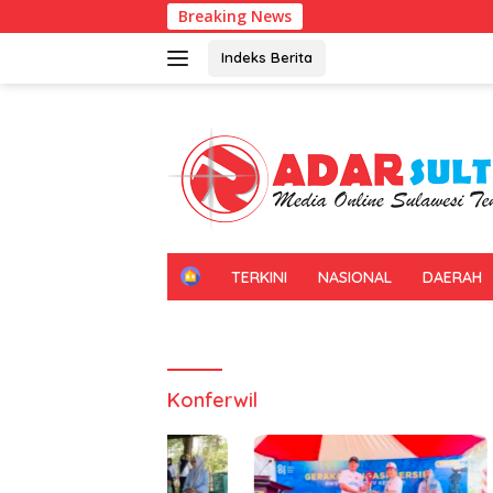
Langsung
Breaking News
ke
konten
Indeks Berita
H
TERKINI
NASIONAL
DAERAH
O
M
E
Konferwil