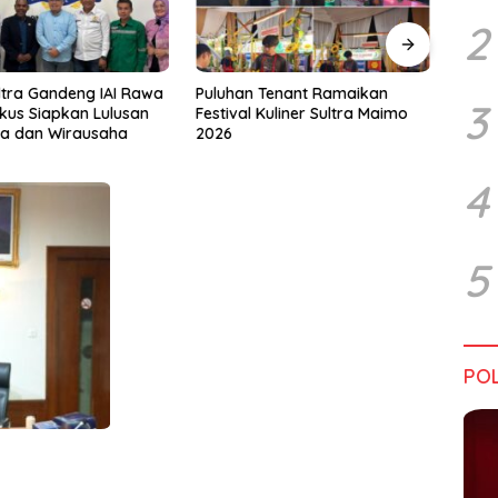
2
Tenant Ramaikan
Tiga Kabupaten Sultra Nikmati
Hara
3
Kuliner Sultra Maimo
Layanan Imigrasi Terintegrasi
Bata
4
5
POL