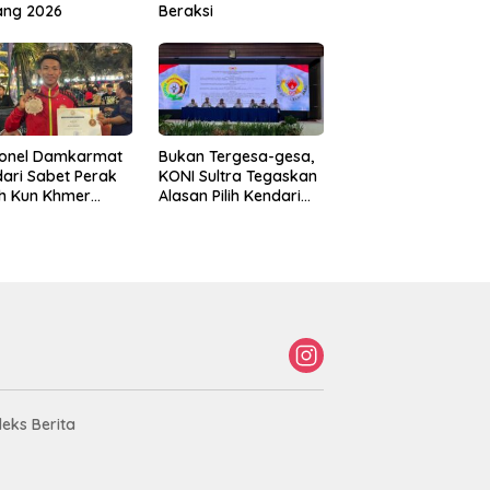
ang 2026
Beraksi
sonel Damkarmat
Bukan Tergesa-gesa,
ari Sabet Perak
KONI Sultra Tegaskan
th Kun Khmer
Alasan Pilih Kendari
ld Championship
sebagai Tuan Rumah
Porprov 2026
deks Berita