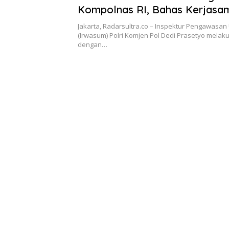
Kompolnas RI, Bahas Kerjasa
Penguatan Pengawasan Interna
Jakarta, Radarsultra.co – Inspektur Pengawasa
(Irwasum) Polri Komjen Pol Dedi Prasetyo melak
dengan…