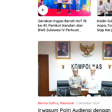
asi Bersih HUT RI
Kadin Sultra Gandeng IAI Rawa
Puluhan 
ot Kendari dan
Aopa, Fokus Siapkan Lulusan
Festival 
i IV Perkuat
Siap Kerja dan Wirausaha
2026
 Irigasi Amohalo
Berita Sultra
,
Nasional
3 Desember 2024
Irwasum Polri Audiensi dengan