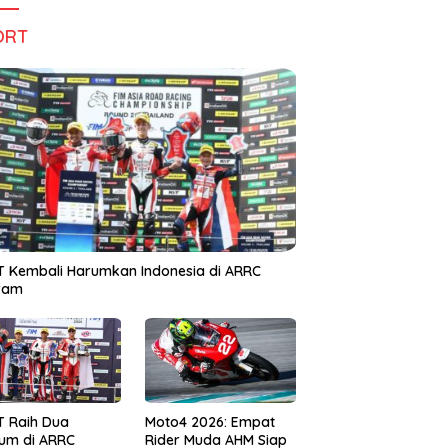
ORT
 Kembali Harumkan Indonesia di ARRC
iram
T Raih Dua
Moto4 2026: Empat
um di ARRC
Rider Muda AHM Siap