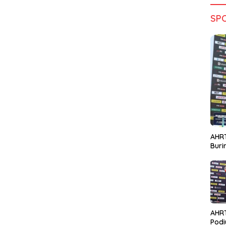
SP
AHRT
Bur
AHR
Podi