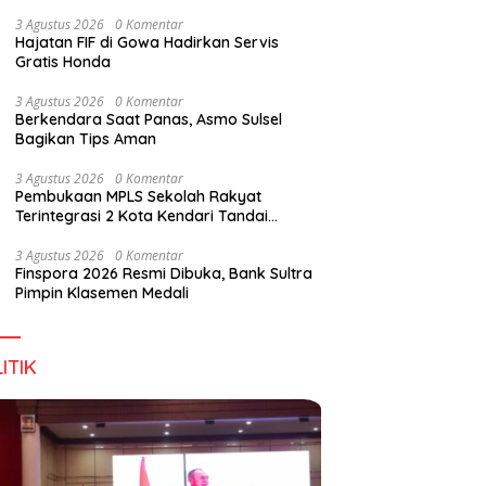
Perkuat Sinergi Jaga Irigasi Amohalo
3 Agustus 2026
0 Komentar
Hajatan FIF di Gowa Hadirkan Servis
Gratis Honda
pan Tidak Mengenal
Dialog DPD RI, Amirul Tamim:
F
3 Agustus 2026
0 Komentar
s Negara
Sultra Terus Maju, Namun
B
Berkendara Saat Panas, Asmo Sulsel
Infrastruktur Pariwisata dan
M
Bagikan Tips Aman
Perikanan Masih Jadi
Tantangan
3 Agustus 2026
0 Komentar
Pembukaan MPLS Sekolah Rakyat
Terintegrasi 2 Kota Kendari Tandai
Dimulainya Tahun Ajaran Baru
3 Agustus 2026
0 Komentar
Finspora 2026 Resmi Dibuka, Bank Sultra
Pimpin Klasemen Medali
ITIK