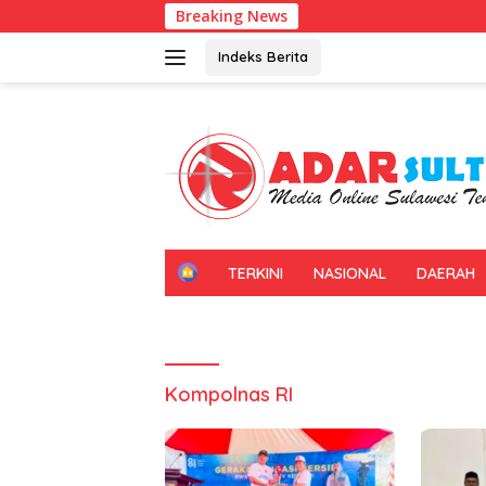
Langsung
Breaking News
ke
konten
Indeks Berita
H
TERKINI
NASIONAL
DAERAH
O
M
E
Kompolnas RI