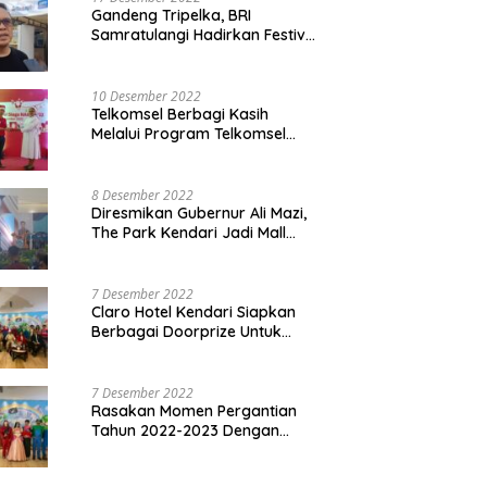
Gandeng Tripelka, BRI
Samratulangi Hadirkan Festival
Kuliner UMKM di HUT ke 127
10 Desember 2022
Telkomsel Berbagi Kasih
Melalui Program Telkomsel
Siaga 2022
8 Desember 2022
Diresmikan Gubernur Ali Mazi,
The Park Kendari Jadi Mall
Terbesar dan Terlengkap di
Sultra
7 Desember 2022
Claro Hotel Kendari Siapkan
Berbagai Doorprize Untuk
Pengunjung Di Event Malam
Pergantian Tahun 2022-2023
7 Desember 2022
Rasakan Momen Pergantian
Tahun 2022-2023 Dengan
Tema The Quest Of Mario Bros
Hanya di Claro Kendari