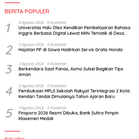
BERITA POPULER
1
8 Agustus 2026
0 Komentar
Universitas Halu Oleo Kenalkan Pembelajaran Bahasa
Inggris Berbasis Digital Lewat KKN Tematik di Desa
Alebo
2
3 Agustus 2026
0 Komentar
Hajatan FIF di Gowa Hadirkan Servis Gratis Honda
3
3 Agustus 2026
0 Komentar
Berkendara Saat Panas, Asmo Sulsel Bagikan Tips
Aman
4
3 Agustus 2026
0 Komentar
Pembukaan MPLS Sekolah Rakyat Terintegrasi 2 Kota
Kendari Tandai Dimulainya Tahun Ajaran Baru
5
3 Agustus 2026
0 Komentar
Finspora 2026 Resmi Dibuka, Bank Sultra Pimpin
Klasemen Medali