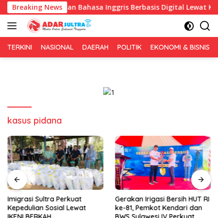
Langsung
an Pembelajaran Bahasa Inggris Berbasis Digital Lewat KKN Tema
Breaking News
ke
konten
TERKINI
NASIONAL
DAERAH
POLITIK
EKONOMI & BISNIS
kasus pidana
Imigrasi Sultra Perkuat
Gerakan Irigasi Bersih HUT RI
Kepedulian Sosial Lewat
ke-81, Pemkot Kendari dan
IKENI BERKAH
BWS Sulawesi IV Perkuat