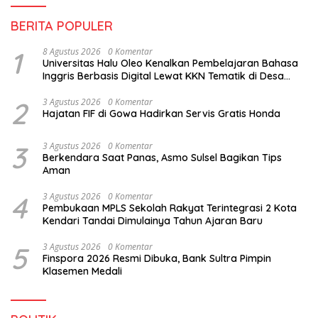
BERITA POPULER
1
8 Agustus 2026
0 Komentar
Universitas Halu Oleo Kenalkan Pembelajaran Bahasa
Inggris Berbasis Digital Lewat KKN Tematik di Desa
Alebo
2
3 Agustus 2026
0 Komentar
Hajatan FIF di Gowa Hadirkan Servis Gratis Honda
3
3 Agustus 2026
0 Komentar
Berkendara Saat Panas, Asmo Sulsel Bagikan Tips
Aman
4
3 Agustus 2026
0 Komentar
Pembukaan MPLS Sekolah Rakyat Terintegrasi 2 Kota
Kendari Tandai Dimulainya Tahun Ajaran Baru
5
3 Agustus 2026
0 Komentar
Finspora 2026 Resmi Dibuka, Bank Sultra Pimpin
Klasemen Medali