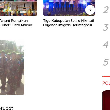
2
upaten Sultra Nikmati
Harapan Tidak Mengenal
Dialo
3
Imigrasi Terintegrasi
Batas Negara
Sultr
Infra
Perik
Tant
4
5
POL
etupat