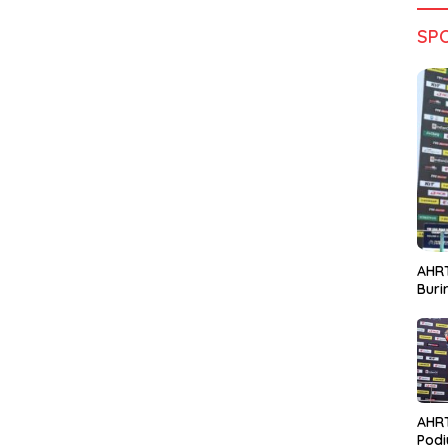
SP
AHRT
Bur
AHR
Podi