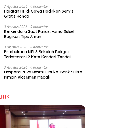
Wirausaha
3 Agustus 2026
0 Komentar
Hajatan FIF di Gowa Hadirkan Servis
Gratis Honda
g DPD RI, Amirul Tamim:
Finspora 2026 Resmi Dibuka,
P
3 Agustus 2026
0 Komentar
a Terus Maju, Namun
Bank Sultra Pimpin Klasemen
R
Berkendara Saat Panas, Asmo Sulsel
struktur Pariwisata dan
Medali
K
Bagikan Tips Aman
anan Masih Jadi
T
angan
3 Agustus 2026
0 Komentar
Pembukaan MPLS Sekolah Rakyat
Terintegrasi 2 Kota Kendari Tandai
Dimulainya Tahun Ajaran Baru
3 Agustus 2026
0 Komentar
Finspora 2026 Resmi Dibuka, Bank Sultra
Pimpin Klasemen Medali
ITIK