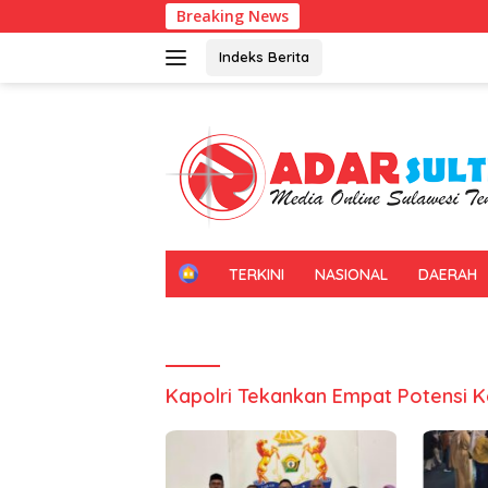
Langsung
Breaking News
ke
konten
Indeks Berita
H
TERKINI
NASIONAL
DAERAH
O
M
E
Kapolri Tekankan Empat Potensi 