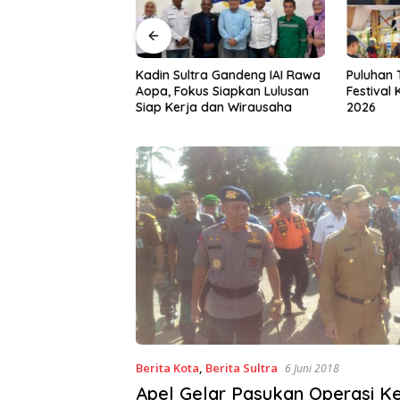
a Gandeng IAI Rawa
Puluhan Tenant Ramaikan
Tiga Kab
 Siapkan Lulusan
Festival Kuliner Sultra Maimo
Layanan 
dan Wirausaha
2026
Berita Kota
,
Berita Sultra
6 Juni 2018
Apel Gelar Pasukan Operasi K