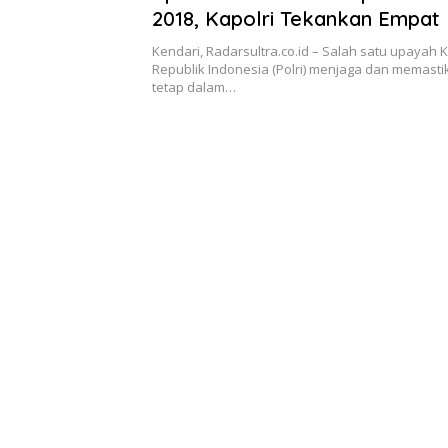
2018, Kapolri Tekankan Empat 
Kerawanan
Kendari, Radarsultra.co.id – Salah satu upayah 
Republik Indonesia (Polri) menjaga dan memast
tetap dalam…