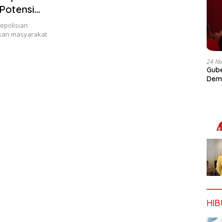
Potensi
Kepolisian
ikan masyarakat
24 N
Gube
Dem
HI