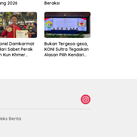
ang 2026
Beraksi
sonel Damkarmat
Bukan Tergesa-gesa,
ari Sabet Perak
KONI Sultra Tegaskan
th Kun Khmer
Alasan Pilih Kendari
ld Championship
sebagai Tuan Rumah
Porprov 2026
deks Berita