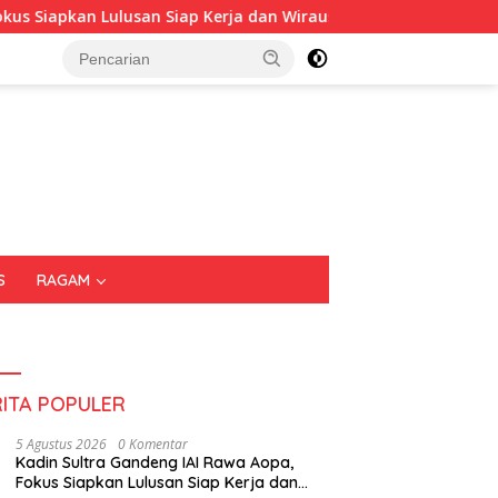
an Lulusan Siap Kerja dan Wirausaha
Puluhan Tenant Ra
S
RAGAM
RITA POPULER
5 Agustus 2026
0 Komentar
Kadin Sultra Gandeng IAI Rawa Aopa,
Fokus Siapkan Lulusan Siap Kerja dan