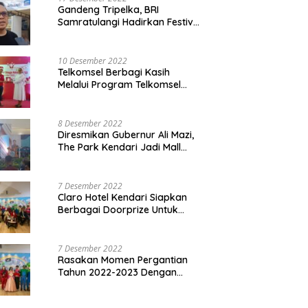
Gandeng Tripelka, BRI
Samratulangi Hadirkan Festival
Kuliner UMKM di HUT ke 127
10 Desember 2022
Telkomsel Berbagi Kasih
Melalui Program Telkomsel
Siaga 2022
8 Desember 2022
Diresmikan Gubernur Ali Mazi,
The Park Kendari Jadi Mall
Terbesar dan Terlengkap di
Sultra
7 Desember 2022
Claro Hotel Kendari Siapkan
Berbagai Doorprize Untuk
Pengunjung Di Event Malam
Pergantian Tahun 2022-2023
7 Desember 2022
Rasakan Momen Pergantian
Tahun 2022-2023 Dengan
Tema The Quest Of Mario Bros
Hanya di Claro Kendari