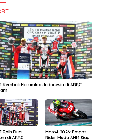
ORT
 Kembali Harumkan Indonesia di ARRC
iram
T Raih Dua
Moto4 2026: Empat
um di ARRC
Rider Muda AHM Siap