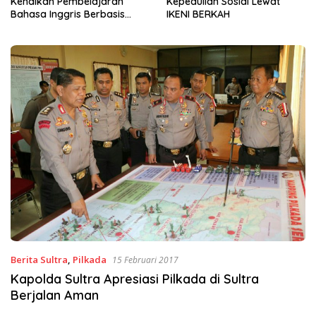
Kepedulian Sosial Lewat
ke-81, Pemkot Kendari dan
IKENI BERKAH
BWS Sulawesi IV Perkuat
Sinergi Jaga Irigasi Amohalo
Berita Sultra
,
Pilkada
15 Februari 2017
Kapolda Sultra Apresiasi Pilkada di Sultra
Berjalan Aman