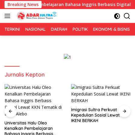
Langsung
o Kenalkan Pembelajaran Bahasa Inggris Berbasis Digital Lewat
Breaking News
ke
konten
TERKINI
NASIONAL
DAERAH
POLITIK
EKONOMI & BISNIS
Jurnalis Kepton
Imigrasi Sultra Perkuat
Kepedulian Sosial Lewat
Gerakan Irigasi Bersih HU
IKENI BERKAH
ke-81, Pemkot Kendari d
BWS Sulawesi IV Perkuat
Sinergi Jaga Irigasi Amo