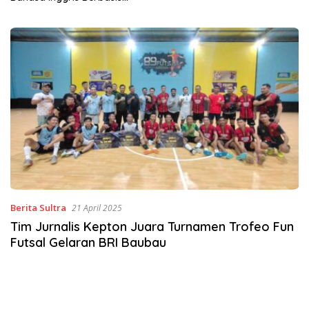
ik di
Berita Sultra
21 April 2025
Tim Jurnalis Kepton Juara Turnamen Trofeo Fun
Futsal Gelaran BRI Baubau